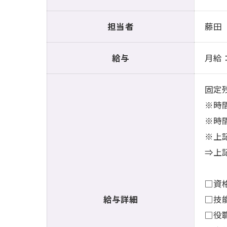
担当者
藤田
給与
月給：
固定残
※時
※時
※上記
⇒上
□資
給与詳細
□技
□役職