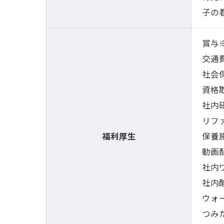
子の
賞与
交通
社会
資格
社内
リフ
福利厚生
保養
動画
社内
社内
ウォ
つみ