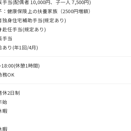
手当(配偶者 10,000円、子一人 7,500円)
健康保険上の扶養家族（2500円増額）
者独身住宅補助手当(規定あり)
身赴任手当(規定あり)
張手当
あり(年1回/4月)
～18:00(休憩1時間)
勤務OK
週休2日制
年始
休暇
休暇