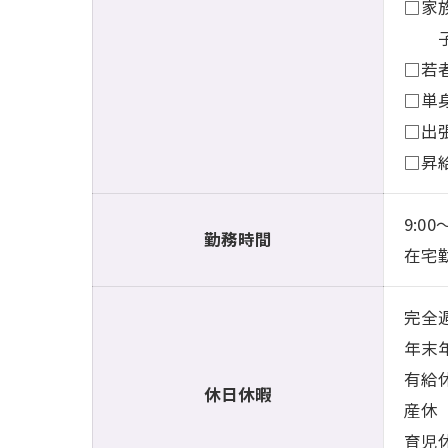
□家族
子：
□若
□単
□出
□昇給
9:00
勤務時間
在宅
完全
年末
有給
休日休暇
産休
育児