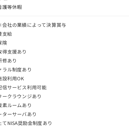
看護等休暇
※会社の業績によって決算賞与
費支給
保険
取得支援あり
研修あり
ァラル制度あり
施設利用OK
配信サービス利用可能
ワークラウンジあり
酸素ルームあり
ーターサーバあり
たてNISA奨励金制度あり