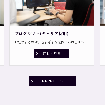
プログラマー(キャリア採用)
お任せするのは、さまざまな業界におけるITシステムの開発です。 システム開発からネットワーク構築まで豊富なプロジェクトがあり、要件定義から運用・保守までトータルでサポートします。 <プロジェクト一例> ・企業向け基幹業務システムの開発 ・サーバ構築、ネットワーク構築 ・業務ソリューションの提案、導入、運用支援 ・コンシューマ向けアプリケーションの開発 ・ICTに関わるコンサルティング業務 ＊見積作成、部品管理などの基幹システムを開発します。 ＊期間は短い案件で6ヶ月、長い案件で3年です。 ⇒常駐の可能性もあり！ <自社パッケー開発> 今後は事業拡大に伴い、ストック型のビジネスを通じて、安定して利益を生み出せる体制を整えていく方針です。 自社パッケージ製品の開発も担っていただきたいと考えています！
詳しく見る
RECRUITへ