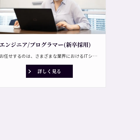
エンジニア/プログラマー(新卒採用)
お任せするのは、さまざまな業界におけるITシステムの開発です。 システム開発からネットワーク構築まで豊富なプロジェクトがあり、要件定義から運用・保守までトータルでサポートします。 <プロジェクト一例> ・企業向け基幹業務システムの開発 ・サーバ構築、ネットワーク構築 ・業務ソリューションの提案、導入、運用支援 ・コンシューマ向けアプリケーションの開発 ・ICTに関わるコンサルティング業務 ＊見積作成、部品管理などの基幹システムを開発します。 ＊期間は短い案件で6ヶ月、長い案件で3年です。 ⇒常駐の可能性もあり！ <自社パッケー開発> 今後は事業拡大に伴い、ストック型のビジネスを通じて、安定して利益を生み出せる体制を整えていく方針です。 自社パッケージ製品の開発も担っていただきたいと考えています！
詳しく見る