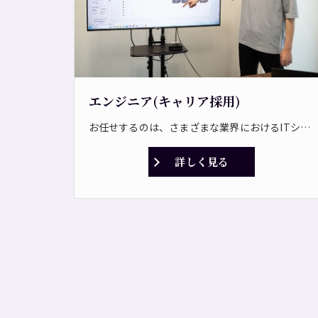
エンジニア(キャリア採用)
お任せするのは、さまざまな業界におけるITシステムの開発です。 システム開発からネットワーク構築まで豊富なプロジェクトがあり、要件定義から運用・保守までトータルでサポートします。 <プロジェクト一例> ・企業向け基幹業務システムの開発 ・サーバ構築、ネットワーク構築 ・業務ソリューションの提案、導入、運用支援 ・コンシューマ向けアプリケーションの開発 ・ICTに関わるコンサルティング業務 ＊見積作成、部品管理などの基幹システムを開発します。 ＊期間は短い案件で6ヶ月、長い案件で3年です。 ⇒常駐の可能性もあり！ <自社パッケー開発> 今後は事業拡大に伴い、ストック型のビジネスを通じて、安定して利益を生み出せる体制を整えていく方針です。 自社パッケージ製品の開発も担っていただきたいと考えています！
詳しく見る