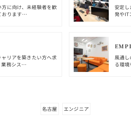
い方に向け、未経験者を歓
安定し
ております…
発やI
EMPL
キャリアを築きたい方へ求
風通し
。業務シス…
る環境
名古屋
エンジニア