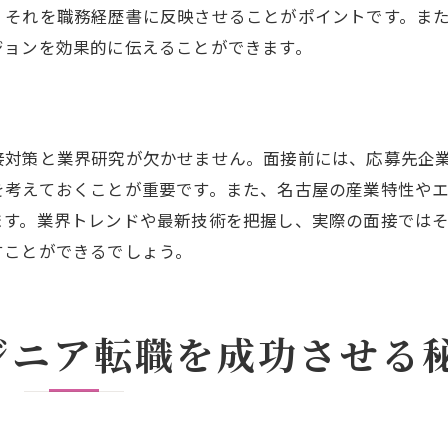
、それを職務経歴書に反映させることがポイントです。ま
キャリアコーチングの導入
ジョンを効果的に伝えることができます。
スキル評価とフィードバックの体制
多様なキャリアパスの提供
エンジニアとして地元での転職を成功させる方法
接対策と業界研究が欠かせません。面接前には、応募先企
地元ネットワークの構築と活用
を考えておくことが重要です。また、名古屋の産業特性や
転職活動における差別化戦略
ます。業界トレンドや最新技術を把握し、実際の面接では
地元企業のニーズを理解する
すことができるでしょう。
面接での効果的な自己アピール
職場文化への適応力を高める
ジニア転職を成功させる
転職後のキャリアアップ戦略
名古屋の企業でエンジニアキャリアを築く利点とチャレン
地元経済に貢献する意義
名古屋特有のビジネスチャンス