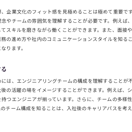
地域企業のユニークな挑戦
際、企業文化のフィット感を見極めることは極めて重要で
名古屋でのキャリア成長の可能性
理念やチームの雰囲気を理解することが必要です。例えば
してスキルを磨きながら働くことができます。また、面接
エンジニアに対する地域支援の活用
業務の進め方や社内のコミュニケーションスタイルを知る
地元でキャリアを築く上での課題
になります。
する
めには、エンジニアリングチームの構成を理解することが
社後の活躍の場をイメージすることができます。例えば、
を持つエンジニアが揃っています。さらに、チームの多様
先のチーム構成を知ることは、入社後のキャリアパスを考