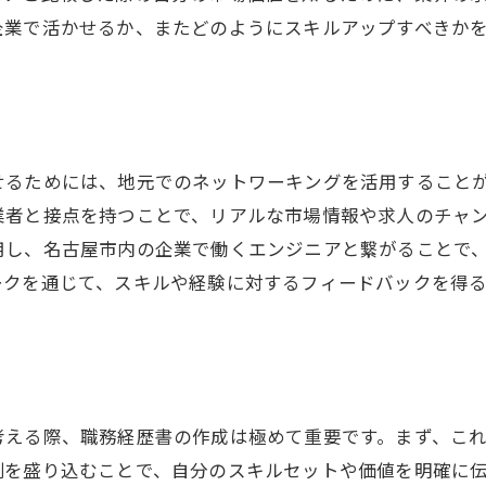
クリエイティブな問題解決を奨励する文化
企業で活かせるか、またどのようにスキルアップすべきか
持続可能なキャリアパスの提供
名古屋でエンジニア転職を考える際に押さえるべきポイン
地域特有の求人情報源を活用する
競争力のあるスキルを開発する
せるためには、地元でのネットワーキングを活用すること
名古屋のビジネスエコシステムを理解する
業者と接点を持つことで、リアルな市場情報や求人のチャ
転職後のキャリア目標を明確にする
用し、名古屋市内の企業で働くエンジニアと繋がることで
ークを通じて、スキルや経験に対するフィードバックを得
地元コミュニティとの連携を深める
時間をかけて丁寧にプランを立てる
スキルアップを目指すエンジニアにおすすめの職場環境
学習と成長をサポートする企業文化
考える際、職務経歴書の作成は極めて重要です。まず、こ
技術革新に積極的なプロジェクト
例を盛り込むことで、自分のスキルセットや価値を明確に
社内トレーニングと外部研修の活用