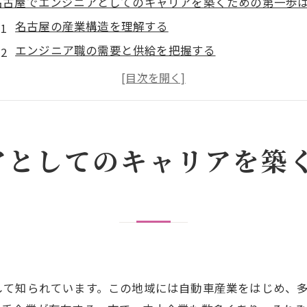
名古屋でエンジニアとしてのキャリアを築くための第一歩
名古屋の産業構造を理解する
エンジニア職の需要と供給を把握する
自身のスキルを客観的に評価する
地元のネットワーキングを活用する
効果的な職務経歴書の作成法
面接対策と業界研究の重要性
アとしてのキャリアを築
地元企業でのエンジニア転職を成功させる秘訣
企業文化のフィット感を見極める
エンジニアリングチームの構成を理解する
転職活動における戦略的アプローチ
地元企業の採用プロセスを知る
して知られています。この地域には自動車産業をはじめ、
契約形態と待遇を交渉する方法