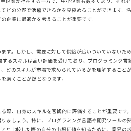
大手企業が存在する一方で、中小企業も数多くあり、それぞ
転職エージェントを賢く利用する
してどの分野で活躍できるかを見極めることができます。
名古屋市のエンジニア求人市場の最新トレンドを探る
どの企業に最適かを考えることが重要です。
成長中のテクノロジー企業を発見する
求められる最新スキルセット
リモートワークの普及とその影響
います。しかし、需要に対して供給が追いついていないた
名古屋の給与体系と市場相場
に関するスキルは高い評価を受けており、プログラミング言
エンジニア求人数の変動要因
し、どのスキルが市場で求められているかを理解すること
地元に密着した企業の強み
ルを磨くことが鍵となります。
エンジニアにとって理想的な職場環境とは何か
職場の柔軟性とワークライフバランス
継続的なスキルアップの機会
える際、自身のスキルを客観的に評価することが重要です
オープンなコミュニケーション文化
返りましょう。特に、プログラミング言語や開発ツールの
エンジニアに優しい福利厚生
ニアと比較した際の自分の市場価値を知るために、業界の