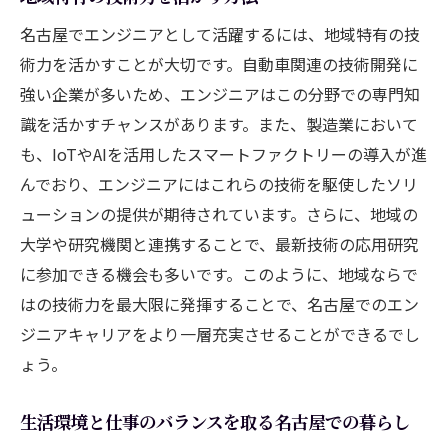
の役割とは
名古屋でエンジニアとして活躍するには、地域特有の技
新技術開発におけるエンジニアの貢献
術力を活かすことが大切です。自動車関連の技術開発に
名古屋の産業界が求める技術スキル
強い企業が多いため、エンジニアはこの分野での専門知
持続可能な社会を支える技術革新
識を活かすチャンスがあります。また、製造業において
エンジニアとしての社会的責任と名古屋の
も、IoTやAIを活用したスマートファクトリーの導入が進
未来
んでおり、エンジニアにはこれらの技術を駆使したソリ
技術的課題に対する名古屋エンジニアのア
ューションの提供が期待されています。さらに、地域の
プローチ
大学や研究機関と連携することで、最新技術の応用研究
革新的プロジェクトで培う実践力
に参加できる機会も多いです。このように、地域ならで
名古屋のエンジニア求人市場のトレンドとその
はの技術力を最大限に発揮することで、名古屋でのエン
背景
ジニアキャリアをより一層充実させることができるでし
ょう。
業界別エンジニア求人の動向
求人市場が示す今後の産業予測
生活環境と仕事のバランスを取る名古屋での暮らし
名古屋のスタートアップ企業がもたらすチ