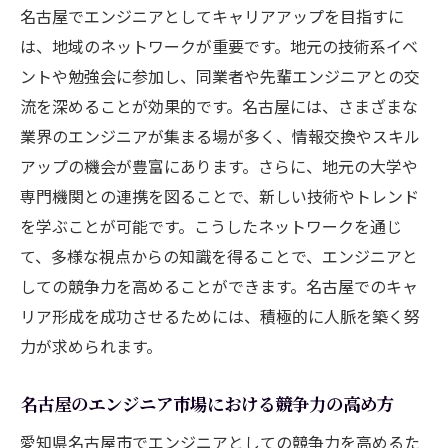
名古屋でエンジニアとしてキャリアアップを目指すに
形成
は、地域のネットワークが重要です。地元の技術系イベ
名古屋でのエンジニアとしての働き方を考える
ントや勉強会に参加し、同業者や先輩エンジニアとの交
地元でのリモートワークの実態と展望
流を深めることが効果的です。名古屋には、さまざまな
名古屋でのワークライフバランス実現法
業界のエンジニアが集まる場が多く、情報交換やスキル
異文化交流を通じた名古屋での仕事の広が
アップの機会が豊富にあります。さらに、地元の大学や
り
専門機関との連携を図ることで、新しい技術やトレンド
を学ぶことが可能です。こうしたネットワークを通じ
エンジニアチームでのコラボレーションの
て、多様な視点からの知識を得ることで、エンジニアと
秘訣
しての競争力を高めることができます。名古屋でのキャ
名古屋のオフィス文化と働き方
リア形成を成功させるためには、積極的に人脈を築く努
地域に根ざした働き方の可能性
力が求められます。
多様な業界での名古屋エンジニア求人の魅力
自動車産業におけるエンジニアの役割
名古屋のエンジニア市場における競争力の高め方
名古屋のIT業界でのキャリアチャンス
愛知県名古屋市でエンジニアとしての競争力を高めるた