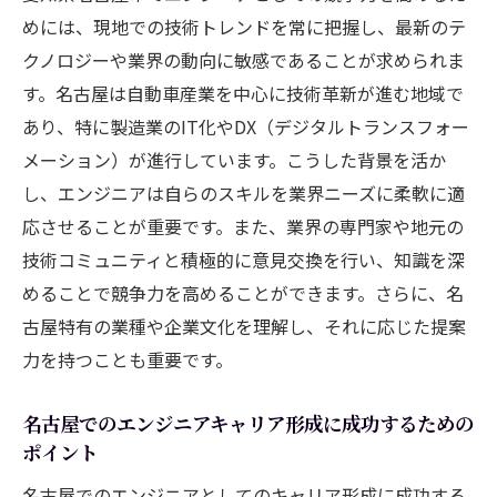
製造業での技術革新の一端を担うエンジニ
めには、現地での技術トレンドを常に把握し、最新のテ
ア
クノロジーや業界の動向に敏感であることが求められま
名古屋の医療技術分野でのエンジニア需要
す。名古屋は自動車産業を中心に技術革新が進む地域で
エネルギー産業におけるエンジニアの可能
あり、特に製造業のIT化やDX（デジタルトランスフォー
性
メーション）が進行しています。こうした背景を活か
し、エンジニアは自らのスキルを業界ニーズに柔軟に適
各業界で求められるエンジニアのスキルセ
応させることが重要です。また、業界の専門家や地元の
ット
技術コミュニティと積極的に意見交換を行い、知識を深
エンジニアとして名古屋で長期的なキャリアを
めることで競争力を高めることができます。さらに、名
築く方法
古屋特有の業種や企業文化を理解し、それに応じた提案
キャリアのロードマップを作成する
力を持つことも重要です。
名古屋のプロフェッショナルネットワーク
を拡大
名古屋でのエンジニアキャリア形成に成功するための
継続的なスキルアップの重要性
ポイント
名古屋でのメンターシップとその活用法
名古屋でのエンジニアとしてのキャリア形成に成功する