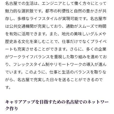
名古屋での生活は、エンジニアとして働く方々にとって
ャンス
魅力的な選択肢です。都市の利便性と自然の豊かさが共
グローバル市場での名古屋エンジニアの需
存し、多様なライフスタイルが実現可能です。名古屋市
要
は公共交通機関が充実しており、通勤がスムーズで時間
デジタルトランスフォーメーションが生む
を有効に活用できます。また、地元の美味しいグルメや
求人増加
歴史ある文化を楽しむことで、仕事だけでなくプライベ
名古屋のエンジニア市場の変化とその影響
ートも充実させることができます。さらに、多くの企業
地元企業でのエンジニアキャリア形成のメリッ
がワークライフバランスを重視した取り組みを進めてお
ト
り、フレックスタイム制やリモートワークの導入が進ん
地元に根ざした企業文化の理解
でいます。このように、仕事と生活のバランスを取りな
長期的なキャリアプランと地域貢献
がら、名古屋で充実した日々を送ることができるので
す。
地元企業における安定性と成長性
名古屋企業での働きやすさと職場環境
キャリアアップを目指すための名古屋でのネットワー
地元特化のプロジェクトに関わる魅力
ク作り
地域コミュニティとの連携によるキャリア