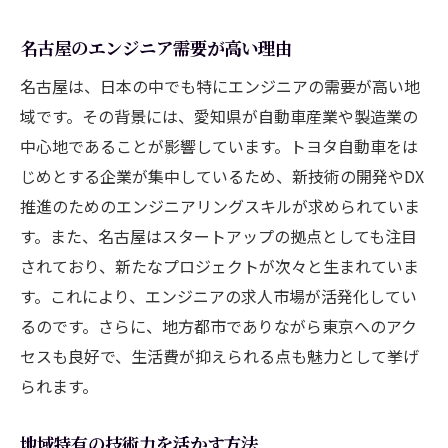
名古屋でのエンジニアキャリア形成に成功
名古屋のエンジニア需要が高い理由
するためのポイント
名古屋は、日本の中でも特にエンジニアの需要が高い地
愛知県名古屋市でエンジニア求人が増加してい
域です。その背景には、愛知県が自動車産業や製造業の
る理由
中心地であることが影響しています。トヨタ自動車をは
地元産業の成長による求人増加
じめとする企業が集中しているため、新技術の開発やDX
エンジニア不足を補うための企業努力
推進のためのエンジニアリングスキルが求められていま
名古屋の技術革新を支える人材需要
す。また、名古屋はスタートアップの拠点としても注目
リモートワーク普及による名古屋での働き
されており、新たなプロジェクトが次々と生まれていま
方の変化
す。これにより、エンジニアの求人市場が活発化してい
名古屋の教育機関が提供するエンジニア育
るのです。さらに、地方都市でありながら東京へのアク
成支援
セスも良好で、生活費が抑えられる点も魅力として挙げ
られます。
求人増加が示す名古屋の産業動向
技術の進化を支える名古屋のエンジニアとして
地域特有の技術力を活かす方法