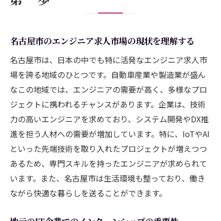
名古屋市でのエンジニア向けキャリアイベ
ントの活用
名古屋市のエンジニア求人市場の現状を理解する
地域特有の産業動向を学ぶ
名古屋市は、日本の中でも特に活発なエンジニア求人市
エンジニアが名古屋で直面するキャリアの選択
場を誇る地域のひとつです。自動車産業や製造業が盛ん
肢とその影響
なこの地域では、エンジニアの需要が高く、多様なプロ
スタートアップ企業でのチャレンジと成長
ジェクトに携われるチャンスがあります。企業は、技術
大手企業におけるキャリアの安定性とスキ
力の高いエンジニアを求めており、システム開発やDX推
ルアップ
進を担う人材への需要が増加しています。特に、IoTやAI
フリーランスとしての働き方とリスク管理
といった先端技術を取り入れたプロジェクトが増えつつ
キャリアチェンジ時の考慮すべきポイント
あるため、専門スキルを持ったエンジニアが求められて
名古屋市でのリモートワーク環境の現状
います。また、名古屋市は生活環境も整っており、働き
海外企業との連携によるスキル向上の機会
ながら快適な暮らしを送ることができます。
名古屋の企業が求めるエンジニアの役職とスキ