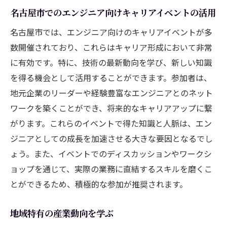
プロジェクト管理スキルの向上方法
名古屋市でのエンジニア向けキャリアイベントの活用
顧客ニーズを理解するためのコミュニケー
名古屋市では、エンジニア向けのキャリアイベントが多
ション戦略
数開催されており、これらはキャリア形成において非常
業務改善提案の立案とその実行
に有効です。特に、技術の最新動向を学び、新しい知識
チームワークを強化する方法とその効果
を得る機会として活用することができます。参加者は、
ビジネス目標を達成するための技術的貢献
地元企業のリーダーや経験豊富なエンジニアとのネット
コスト削減と効率化を支援する技術導入
ワークを築くことができ、将来的なキャリアアップに繋
エンジニアとして名古屋で未来を切り拓くため
がります。これらのイベントで得た知識と人脈は、エン
のステップ
ジニアとしての成長を加速させる大きな要因となるでし
ょう。また、イベントでのディスカッションやワークシ
キャリアゴールの設定とその達成計画
ョップを通じて、実際の業務に直結するスキルを磨くこ
リーダーシップを発揮するための実践ステ
とができるため、積極的な参加が推奨されます。
ップ
名古屋市での持続可能なキャリアを築くた
地域特有の産業動向を学ぶ
めのポイント