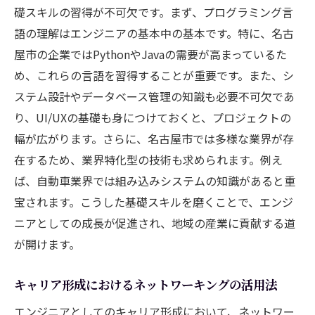
効果的な自己学習の方法とツール紹介
礎スキルの習得が不可欠です。まず、プログラミング言
異業種からのスキル転用とその成功例
語の理解はエンジニアの基本中の基本です。特に、名古
屋市の企業ではPythonやJavaの需要が高まっているた
エンジニアとしてのリーダーシップの育成
め、これらの言語を習得することが重要です。また、シ
業界認定資格の取得とそのメリット
ステム設計やデータベース管理の知識も必要不可欠であ
継続的なスキルアップのためのコミュニテ
り、UI/UXの基礎も身につけておくと、プロジェクトの
ィ参加
幅が広がります。さらに、名古屋市では多様な業界が存
技術的トレンドの理解とその応用
在するため、業界特化型の技術も求められます。例え
地元企業の成功例から学ぶ名古屋でのエンジニ
ば、自動車業界では組み込みシステムの知識があると重
アの成長戦略
宝されます。こうした基礎スキルを磨くことで、エンジ
革新的なプロジェクトを手掛ける企業の事
ニアとしての成長が促進され、地域の産業に貢献する道
例
が開けます。
成功企業に共通する組織文化とマネジメン
ト手法
キャリア形成におけるネットワーキングの活用法
キャリアアップを促進する社内制度の活用
エンジニアとしてのキャリア形成において、ネットワー