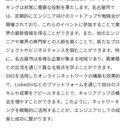
企業内起業家精神を育むための取り組み
キングは非常に重要な役割を果たします。名古屋市で
は、定期的にエンジニア向けのミートアップや勉強会が
成功企業が実践する人材育成の秘訣
開催されており、これらのイベントに参加することで業
地域密着型のビジネスモデルの強み
界の最新情報を得ることができます。また、他のエンジ
よく聞かれるエンジニアの疑問に答える名古屋
ニアや業界の専門家との人脈を築くことで、新たなプロ
でのキャリア構築
ジェクトやビジネスチャンスを掴むことができます。特
エンジニアとしてのキャリアパスの選び方
に、名古屋市は多様な企業が集まる地域であり、異業種
企業文化がキャリアに与える影響とは
との交流を通じて異なる視点を学ぶことができます。
転職時に考慮するべき重要なポイント
SNSを活用したオンラインネットワークの構築も効果的
給与交渉を成功させるためのテクニック
で、LinkedInなどのプラットフォームを通じて自分のス
技術面接での効果的なアプローチ法
キルや成果をアピールすることで、キャリアアップの機
会を増やすことができます。このように、ネットワーキ
資格取得は本当にキャリアに必要か？
ングを戦略的に活用することが、エンジニアとしての成
名古屋でエンジニアがビジネスに貢献するため
長と成功に繋がります。
の具体的アプローチ