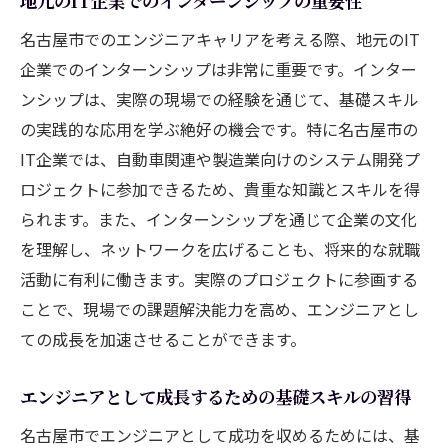
地元のIT企業でのインターンシップの重要性
ルセット
名古屋市でのエンジニアキャリアを考える際、地元のIT
名古屋の企業が求める最新技術とその習得
企業でのインターンシップは非常に重要です。インター
方法
ンシップは、実際の現場での経験を通じて、基礎スキル
プロジェクトマネージャーとしての役割と
の実践的な応用を学ぶ絶好の機会です。特に名古屋市の
期待
IT企業では、自動車関連や製造業向けのシステム開発プ
データサイエンティストの需要と必要スキ
ロジェクトに参加できるため、貴重な知識とスキルを得
ル
られます。また、インターンシップを通じて企業の文化
ソフトウェアエンジニアのキャリアプラン
を理解し、ネットワークを広げることも、将来的な就職
とその展望
活動に有利に働きます。実際のプロジェクトに参画する
クラウドエンジニアに求められる専門知識
ことで、現場での課題解決能力を高め、エンジニアとし
セキュリティエンジニアとしての課題と対
ての成長を加速させることができます。
策
キャリアパスの転換点：エンジニアが名古屋で
エンジニアとして成長するための基礎スキルの習得
学ぶべきこと
名古屋市でエンジニアとして成功を収めるためには、基