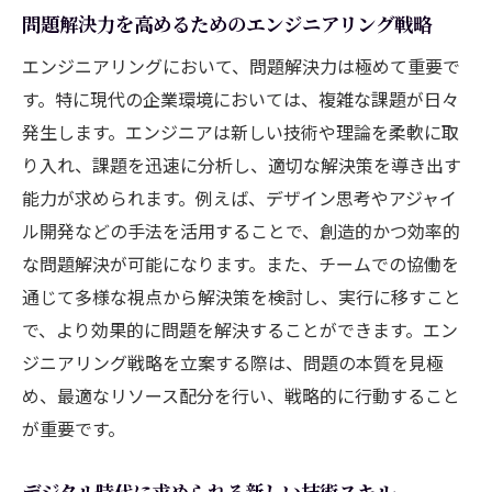
成長
問題解決力を高めるためのエンジニアリング戦略
技術革新の最前線で活躍するエンジニアたちの
エンジニアリングにおいて、問題解決力は極めて重要で
挑戦
す。特に現代の企業環境においては、複雑な課題が日々
イノベーションを生み出すための思考法
発生します。エンジニアは新しい技術や理論を柔軟に取
技術革新におけるリスク管理のアプローチ
り入れ、課題を迅速に分析し、適切な解決策を導き出す
業界をリードするためのイノベーション事
能力が求められます。例えば、デザイン思考やアジャイ
例
ル開発などの手法を活用することで、創造的かつ効率的
持続可能な技術開発のための戦略
な問題解決が可能になります。また、チームでの協働を
エンジニアコミュニティとの関わり方
通じて多様な視点から解決策を検討し、実行に移すこと
で、より効果的に問題を解決することができます。エン
次世代を担うエンジニア育成の必要性
ジニアリング戦略を立案する際は、問題の本質を見極
エンジニアが新しいチャンスを生み出す方法
め、最適なリソース配分を行い、戦略的に行動すること
新規プロジェクト立ち上げのステップ
が重要です。
オープンソースプロジェクトへの貢献
起業家精神を持つエンジニアの育成
デジタル時代に求められる新しい技術スキル