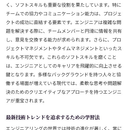
複雑な問題に対するアプローチ法
く、ソフトスキルも重要な役割を果たしています。特に
クリエイティブな解決策を生むプロセス
チームでの協力やコミュニケーション能力は、プロジェ
クトの成功に直結する要素です。エンジニアは複雑な問
エンジニアとしての倫理的な判断基準
題を解決する際に、チームメンバーと円滑に情報を共有
多様な視点を取り入れた問題解決
し、意見を交換する能力が求められます。さらに、プロ
技術的課題を乗り越えるためのチーム作り
ジェクトマネジメントやタイムマネジメントといったス
フィードバックを活かした継続的改善
キルも不可欠です。これらのソフトスキルを磨くこと
エンジニアリングを活かした社会貢献の可能性
は、エンジニアとしてのキャリアを飛躍的に向上させる
社会問題を解決するための技術活用
鍵となります。多様なバックグラウンドを持つ人々と協
持続可能な社会の実現に向けた技術開発
働する場面が増えている現代では、柔軟な思考や問題解
決のためのクリエイティブなアプローチを持つエンジニ
地域社会におけるエンジニアの役割
アが重宝されます。
環境保護を推進するテクノロジー
教育分野でのエンジニアリングの応用
最新技術トレンドを追求するための学習法
エンジニアとしての社会的責任
エンジニアリングの世界では技術の進化が著しく、常に