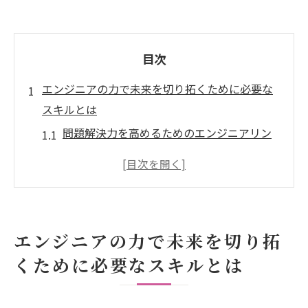
目次
エンジニアの力で未来を切り拓くために必要な
スキルとは
問題解決力を高めるためのエンジニアリン
グ戦略
デジタル時代に求められる新しい技術スキ
ル
エンジニアに必要なソフトスキルの重要性
エンジニアの力で未来を切り拓
最新技術トレンドを追求するための学習法
くために必要なスキルとは
チームプレイヤーとしての協調性を育む
エンジニアのキャリアにおける持続可能な