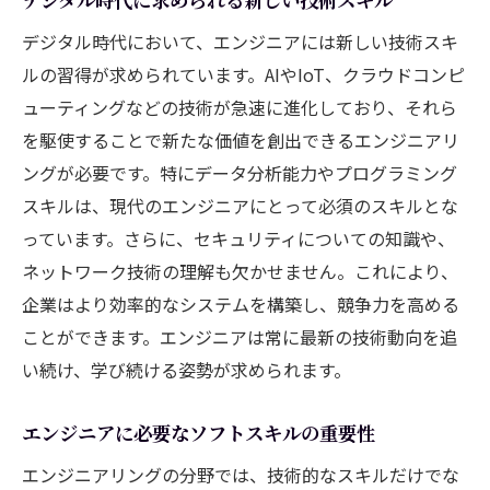
市場のニーズを捉えるための分析手法
デジタル時代において、エンジニアには新しい技術スキ
エンジニアリングを活用した新規事業の創
ルの習得が求められています。AIやIoT、クラウドコンピ
出
ューティングなどの技術が急速に進化しており、それら
グローバルな視点でのチャンス探索
を駆使することで新たな価値を創出できるエンジニアリ
エンジニアリングが企業に与えるインパクトを
ングが必要です。特にデータ分析能力やプログラミング
探る
スキルは、現代のエンジニアにとって必須のスキルとな
っています。さらに、セキュリティについての知識や、
効率化と生産性向上のための技術導入
ネットワーク技術の理解も欠かせません。これにより、
企業文化におけるエンジニアリングの役割
企業はより効率的なシステムを構築し、競争力を高める
ビジネスモデルを革新する技術の力
ことができます。エンジニアは常に最新の技術動向を追
データ活用による企業成長の加速
い続け、学び続ける姿勢が求められます。
エンジニアリングによる持続可能な経営
企業の競争力を高めるためのテクノロジー
エンジニアに必要なソフトスキルの重要性
問題解決に挑むエンジニアたちの視点とは
エンジニアリングの分野では、技術的なスキルだけでな