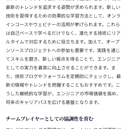
未来を築くためにエンジニアが備えるべき視点
最新のトレンドを追求する姿勢が求められます。新しい
未来志向のプロジェクトマネジメント
技術を習得するための効果的な学習方法として、オンラ
倫理と技術のバランスを保つ考え方
インコースやウェビナーの活用が挙げられます。これら
エコシステムを考慮した技術開発
は自己ペースで学べるだけでなく、進化する技術にリア
変化を受け入れる柔軟なマインドセット
ルタイムで対応するために役立ちます。加えて、オープ
ンソースプロジェクトへの参加も重要です。実践を通じ
持続可能な未来へのビジョン設計
てスキルを磨き、新しい視点を得ることで、エンジニア
新しい価値を創造するためのコラボレーシ
としての実力を着実に向上させることができます。ま
ョン
た、技術ブログやフォーラムを定期的にチェックし、最
エンジニアリングがもたらすより良い未来の構
新の情報やトレンドを把握することもおすすめです。こ
築方法
うした継続的な学習が、エンジニアの市場価値を高め、
テクノロジーで解決する未来の課題
将来のキャリアパスを広げる基盤となります。
持続可能な開発目標（SDGs）への貢献
次世代テクノロジーの可能性を探る
チームプレイヤーとしての協調性を育む
未来の働き方をデザインするための技術