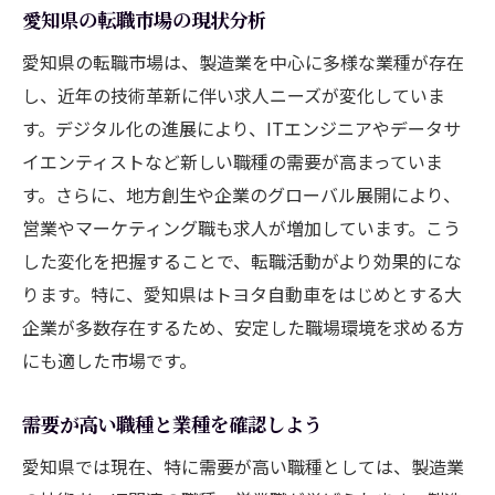
愛知県の製造業の特徴とトレンド
愛知県の転職市場の現状分析
製造業界で求められるスキルセット
愛知県の転職市場は、製造業を中心に多様な業種が存在
異業種からのキャリアチェンジに成功する
し、近年の技術革新に伴い求人ニーズが変化していま
コツ
す。デジタル化の進展により、ITエンジニアやデータサ
愛知県での専門的な職業訓練の活用法
イエンティストなど新しい職種の需要が高まっていま
製造業におけるキャリアパスの例
す。さらに、地方創生や企業のグローバル展開により、
営業やマーケティング職も求人が増加しています。こう
愛知県の製造業求人情報の探し方
した変化を把握することで、転職活動がより効果的にな
転職を考えるあなたに知ってほしい愛知県の独
ります。特に、愛知県はトヨタ自動車をはじめとする大
自な職業文化
企業が多数存在するため、安定した職場環境を求める方
愛知県の企業文化の特徴
にも適した市場です。
職場におけるコミュニケーションスタイル
働き方改革とその影響
需要が高い職種と業種を確認しよう
地域密着型企業の魅力
愛知県では現在、特に需要が高い職種としては、製造業
愛知県の労働慣行とその変化