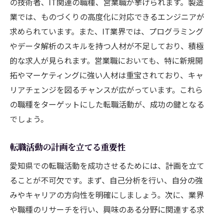
の技術者、IT関連の職種、営業職が挙げられます。製造
転職者が知っておくべきビジネスエチケッ
業では、ものづくりの高度化に対応できるエンジニアが
ト
求められています。また、IT業界では、プログラミング
キャリアチェンジを成功させるために知ってお
やデータ解析のスキルを持つ人材が不足しており、積極
くべき愛知県特有の求人情報
的な求人が見られます。営業職においても、特に新規開
拓やマーケティングに強い人材は重宝されており、キャ
愛知県の求人情報の入手方法
リアチェンジを図るチャンスが広がっています。これら
キャリアチェンジに役立つ職業相談サービ
の職種をターゲットにした転職活動が、成功の鍵となる
ス
でしょう。
インターンシップの活用法
愛知県での非公開求人の探し方
転職活動の計画を立てる重要性
業種別求人情報の分析
愛知県での転職活動を成功させるためには、計画を立て
求人票を読む際のポイント
ることが不可欠です。まず、自己分析を行い、自分の強
愛知県での転職活動を効率化するためのプロの
みやキャリアの方向性を明確にしましょう。次に、業界
ヒント
や職種のリサーチを行い、興味のある分野に関連する求