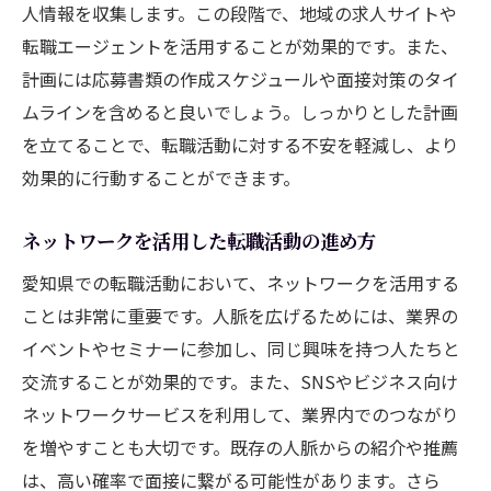
転職エージェントの活用法
人情報を収集します。この段階で、地域の求人サイトや
オンラインプラットフォームの効果的な使
転職エージェントを活用することが効果的です。また、
い方
計画には応募書類の作成スケジュールや面接対策のタイ
ムラインを含めると良いでしょう。しっかりとした計画
時間管理と優先順位の重要性
を立てることで、転職活動に対する不安を軽減し、より
愛知県の転職イベントの活用
効果的に行動することができます。
成功する自己PRの作り方
プロフェッショナルなネットワークの築き
ネットワークを活用した転職活動の進め方
方
愛知県での転職活動において、ネットワークを活用する
新しい職場での適応をスムーズにする愛知県で
ことは非常に重要です。人脈を広げるためには、業界の
のコミュニケーション術
イベントやセミナーに参加し、同じ興味を持つ人たちと
初日から好印象を与えるコミュニケーショ
交流することが効果的です。また、SNSやビジネス向け
ン
ネットワークサービスを利用して、業界内でのつながり
職場での信頼関係の築き方
を増やすことも大切です。既存の人脈からの紹介や推薦
愛知県特有のビジネスマナー
は、高い確率で面接に繋がる可能性があります。さら