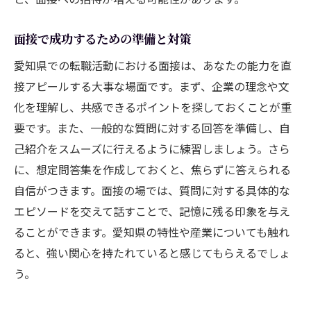
する方法
キャリアプランニングの基本
面接で成功するための準備と対策
愛知県でのキャリアアップの機会を探る
愛知県での転職活動における面接は、あなたの能力を直
ネットワークを活かした信頼関係の構築
接アピールする大事な場面です。まず、企業の理念や文
継続的なスキル開発の重要性
化を理解し、共感できるポイントを探しておくことが重
メンターを探す方法とその効果
要です。また、一般的な質問に対する回答を準備し、自
愛知県での職業人団体への参加
己紹介をスムーズに行えるように練習しましょう。さら
に、想定問答集を作成しておくと、焦らずに答えられる
自信がつきます。面接の場では、質問に対する具体的な
エピソードを交えて話すことで、記憶に残る印象を与え
ることができます。愛知県の特性や産業についても触れ
ると、強い関心を持たれていると感じてもらえるでしょ
う。