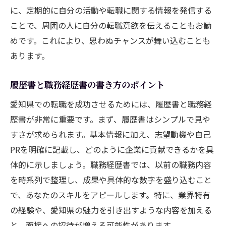
効果的なフィードバックの受け方
に、定期的に自分の活動や転職に関する情報を発信する
ことで、周囲の人に自分の転職意欲を伝えることもお勧
チームワークを促進する方法
めです。これにより、思わぬチャンスが舞い込むことも
職場の文化に適応するためのヒント
あります。
愛知県の転職を成功させるための実践的なスキ
ルアップ方法
履歴書と職務経歴書の書き方のポイント
愛知県で利用可能なスキルアップのリソー
愛知県での転職を成功させるためには、履歴書と職務経
ス
歴書が非常に重要です。まず、履歴書はシンプルで見や
オンライン学習プラットフォームの活用法
すさが求められます。基本情報に加え、志望動機や自己
資格取得でキャリアアップを目指す
PRを明確に記載し、どのように企業に貢献できるかを具
愛知県の専門学校や講座の選び方
体的に示しましょう。職務経歴書では、以前の職務内容
実践的なプロジェクトでのスキル向上
を時系列で整理し、成果や具体的な数字を盛り込むこと
自己啓発書やセミナーの活用
で、あなたのスキルをアピールします。特に、業界特有
の経験や、愛知県の魅力を引き出すような内容を加える
転職後の長期的なキャリア形成を愛知県で実現
と、面接への招待が増える可能性があります。