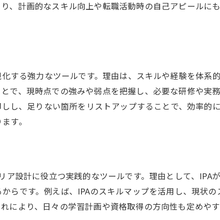
itssレベルを踏まえた資格選びのポイント
より、計画的なスキル向上や転職活動時の自己アピールに
スキルマップ作成で未来を描くエンジニア
。
エンジニアが知るべきITSSの基本とは
エンジニアのためのitss基礎知識まとめ
itssとは何かを分かりやすく解説
可視化する強力なツールです。理由は、スキルや経験を体系
エンジニア業界標準のITSS職種とは
ことで、現時点での強みや弱点を把握し、必要な研修や実
棚卸しし、足りない箇所をリストアップすることで、効率的
itスキル標準v3の重要なポイント
ります。
itss スキルマップの活用メリット
エンジニアが押さえたいitssレベルとは
資格一覧から見るエンジニアの専門性強化
エンジニア向けitスキル標準資格一覧
ャリア設計に役立つ実践的なツールです。理由として、IP
からです。例えば、IPAのスキルマップを活用し、現状
itssレベル資格一覧で目指す専門性
これにより、日々の学習計画や資格取得の方向性も定めや
エンジニアの資格選びと業界標準比較