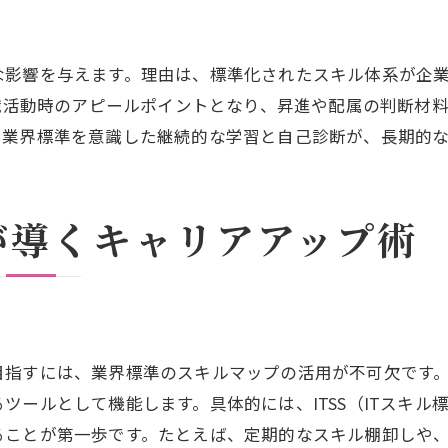
エンジニアの強みを活かすスキルマップ作成
実践的スキルマップでキャリアを加速
な影響を与えます。理由は、標準化されたスキル体系が企
itスキル標準で見える化する自己成長
転職活動時のアピールポイントとなり、昇進や配属の判断材
エンジニア業界標準を活かした行動計画
。業界標準を意識した継続的な学習と自己診断が、長期的
ITスキル標準V3が変えるキャリアの未来
エンジニアの未来を導くitスキル標準v3
が導くキャリアアップ術
itスキル標準v3の最新動向と特徴
エンジニアのキャリア設計とv3活用法
itssスキルマップで変わる業界標準
エンジニアの新たな成長領域を探る
itスキル標準v3で専門性を磨くポイント
目指すには、業界標準のスキルマップの活用が不可欠です
ツールとして機能します。具体的には、ITSS（ITスキ
エンジニアとして飛躍するための業界知識
ることが第一歩です。たとえば、定期的なスキル棚卸しや
エンジニアが知るべき業界標準の全体像