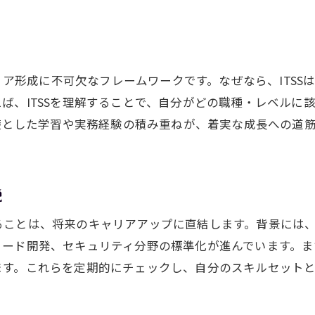
itスキル標準レベル別の資格取得戦略
itssスキルマップと資格の関連性解説
エンジニアに必要な資格と業界標準
ャリア形成に不可欠なフレームワークです。なぜなら、ITSS
キャリア設計に役立つスキル標準の活用法
ば、ITSSを理解することで、自分がどの職種・レベルに
エンジニアのキャリア設計とスキル標準
礎とした学習や実務経験の積み重ねが、着実な成長への道筋
itssを活かしたキャリアパスの作り方
エンジニア業界標準で描く未来戦略
スキル標準を使った自己評価法
説
itスキル標準v3のキャリア設計活用例
ことは、将来のキャリアアップに直結します。背景には、
エンジニアが伸ばすべきスキル領域
ード開発、セキュリティ分野の標準化が進んでいます。また、
実践的なスキルマップで差をつける方法
ます。これらを定期的にチェックし、自分のスキルセット
エンジニアスキルマップipaの実践例紹介
itssスキルマップを用いた差別化戦略