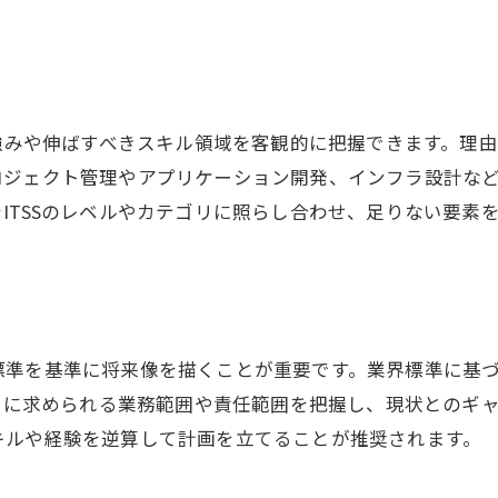
itスキル標準資格一覧で選ぶ成長分野
エンジニアとして業界知識を深める方法
itssとは何かを理解し飛躍へつなげる
強みや伸ばすべきスキル領域を客観的に把握できます。理由
エンジニアに役立つ最新トレンド解説
ロジェクト管理やアプリケーション開発、インフラ設計な
業界標準と連動したキャリアアップ術
ITSSのレベルやカテゴリに照らし合わせ、足りない要素
標準を基準に将来像を描くことが重要です。業界標準に基
ごとに求められる業務範囲や責任範囲を把握し、現状とのギ
キルや経験を逆算して計画を立てることが推奨されます。