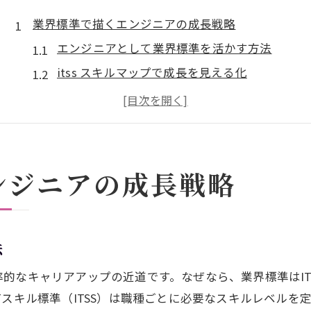
業界標準で描くエンジニアの成長戦略
エンジニアとして業界標準を活かす方法
itss スキルマップで成長を見える化
エンジニアスキルマップipaの活用術
itssとは何かを理解して成長へ
エンジニア業界標準の最新トレンド解説
業界標準がキャリア形成に与える影響
ンジニアの成長戦略
スキルマップ活用が導くキャリアアップ術
エンジニア必見のスキルマップ活用法
itss スキルマップで強みを発見する
法
エンジニアのキャリア設計と業界標準
的なキャリアアップの近道です。なぜなら、業界標準はI
スキルマップで目指すキャリアアップ術
Tスキル標準（ITSS）は職種ごとに必要なスキルレベルを