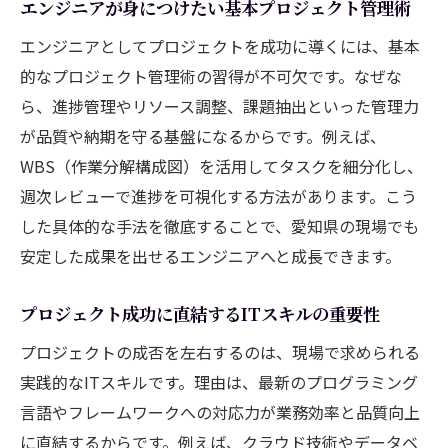
エンジニアが身につけたい基本プロジェクト管理術
愛知県で活かせる推進ノウハウのポイント
エンジニアとしてプロジェクトを成功に導くには、基本
理想のキャリア像を叶える愛知県エンジニアの
的なプロジェクト管理術の習得が不可欠です。なぜな
選択肢
ら、進捗管理やリソース調整、課題抽出といった管理力
エンジニアが理想の働き方を実現する方法
が品質や納期を守る基盤になるからです。例えば、
愛知県で選べる多様なキャリアパスとは
WBS（作業分解構成図）を活用してタスクを細分化し、
キャリア設計で意識したい現場選びのコツ
週次レビューで進捗を可視化する方法があります。こう
した具体的な手法を徹底することで、愛知県の現場でも
エンジニアに適した働き方の最新トレンド
安定した成果を出せるエンジニアへと成長できます。
長期的な成長を見据えたキャリア戦略
愛知県でのキャリアアップを支える情報収
プロジェクト成功に直結するITスキルの重要性
集術
プロジェクトの成否を左右するのは、現場で求められる
実践的なITスキルです。理由は、最新のプログラミング
言語やフレームワークへの対応力が業務効率と品質向上
に直結するからです。例えば、クラウド技術やデータベ