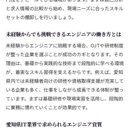
愛知県の現場で役立つエンジニアの実践力
と求人情報の比較から始め、現場ニーズに合ったスキル
とは
セットの棚卸しを行いましょう。
エンジニア必修の課題解決力と応用力の磨
き方
未経験からでも挑戦できるエンジニアの働き方とは
プロジェクト推進に必要なコミュニケーシ
未経験からエンジニアに挑戦する場合、OJTや研修制度
ョン術
が整った企業を選ぶことが成功のカギとなります。その
現場で評価されるエンジニアのスキルアッ
理由は、基礎から実践的な技術まで段階的に学べる環境
プ法
が、着実なスキル習得を支えるからです。例えば、愛知
県内では未経験者向けの研修や資格取得支援が充実して
愛知県でキャリアアップを目指すエンジニアの
いる企業も多く、仕事をしながら成長できる体制が整っ
道
ています。まずは基礎研修や現場実習を活用し、段階的
エンジニアが愛知県でキャリアを伸ばす戦
に業務に慣れていくことが効果的です。
略
転職や昇進に活かせるエンジニアの経験値
愛知県IT業界で求められるエンジニア資質
とは