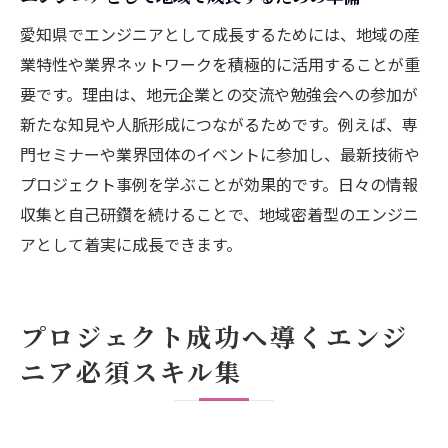
プロジェクト推進に不可欠な伝達力の高め
愛知県でエンジニアとして成長するためには、地域の産
方
業特性や業界ネットワークを積極的に活用することが重
エンジニア同士の連携を円滑にするコツ
要です。理由は、地元企業との交流や勉強会への参加が
課題共有で実践するコミュニケーション力
新たな知見や人脈形成につながるためです。例えば、専
愛知県の現場で役立つ対人関係の築き方
門セミナーや業界団体のイベントに参加し、最新技術や
プロジェクトマネージャーに必要な提案力
プロジェクト事例を学ぶことが効果的です。日々の情報
強化
収集と自己研鑽を続けることで、地域密着型のエンジニ
現場で役立つプロジェクト推進ノウハウ徹底解
アとして着実に成長できます。
剖
エンジニアが現場で実践する進行管理術
プロジェクト成功へ導くエンジ
プロジェクト成功を導く計画設計の極意
ニア必須スキル集
現場で役立つトラブル対応力の身につけ方
エンジニア視点での効率的な進捗管理法
実体験から学ぶプロジェクト運営の工夫