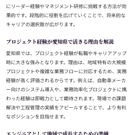
システムエンジニアから管理職へ進む方法を解
にリーダー経験やマネジメント研修に挑戦する方法が効
説
果的です。段階的に役割を広げていくことで、将来的な
エンジニアが管理職へ進むための準備とは
キャリアの選択肢が広がります。
職種転換で意識したいエンジニアの強み
プロジェクト経験が愛知県で活きる理由を解説
システムエンジニア経験が管理職で活きる
理由
愛知県では、プロジェクト経験が転職やキャリアアップ
管理職に求められるエンジニアの資質と役
時に大きな強みとなります。理由は、地域特有の大規模
割
プロジェクトや複雑な業務フローに対応するため、実務
キャリアアップ時に役立つスキル習得法
経験が高く評価されるからです。例えば、自動車メーカ
ー向けのシステム導入や、業務効率化プロジェクトに携
管理職昇進を目指すエンジニアの実践ステ
わった経験は即戦力として期待されます。現場での課題
ップ
解決や工程管理の実績をアピールすることで、より有利
エンジニアに求められるコミュニケーション力
なポジションを目指せます。
の磨き方
エンジニアが現場で信頼される会話術とは
エンジニアとして地域で成長するための準備