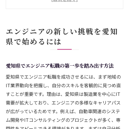
き方とは
愛知県IT業界で求められるエンジニア資質
エンジニアのキャリア形成で意識すべきポ
エンジニアの新しい挑戦を愛知
イント
県で始めるには
プロジェクト経験が愛知県で活きる理由を
解説
エンジニアとして地域で成長するための準
愛知県でエンジニア転職の第一歩を踏み出す方法
備
愛知県でエンジニア転職を成功させるには、まず地域の
プロジェクト成功へ導くエンジニア必須スキル
IT業界動向を把握し、自分のスキルを客観的に見つめ直
集
すことが重要です。理由は、愛知県は製造業を中心にIT
エンジニアが身につけたい基本プロジェク
需要が拡大しており、エンジニアの多様なキャリアパス
ト管理術
が広がっているためです。例えば、自動車関連のシステ
プロジェクト成功に直結するITスキルの重
ム開発やITコンサルティングのプロジェクトが多く、専
要性
門性をアピールできる環境があります。まずは自己分析