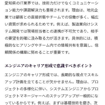
愛知県のIT業界では、技術力だけでなくコミュニケーシ
キャリアアップに欠かせないスキルの選び
ョン能力や課題解決力も重視されます。理由は、地元企
方
業では顧客との直接折衝やチームでの協働が多く、幅広
成長できるプロジェクトへの参加メリット
い資質が求められるためです。例えば、製造業向けシス
エンジニアが描くべき理想のキャリアパス
テム開発では現場担当者との連携が不可欠であり、相手
愛知県でのキャリア形成を支えるポイント
の要望を的確に汲み取る力が活きます。具体的には、積
マネジメント力が伸びる愛知県の現場経験とは
極的なヒアリングやチーム内での情報共有を意識し、信
エンジニアが現場経験で得るマネジメント
頼関係の構築に努めることが重要です。
力
エンジニアのキャリア形成で意識すべきポイント
愛知県のIT現場で学ぶ管理スキルの実際
プロジェクトマネジメント力の伸ばし方
エンジニアのキャリア形成では、長期的な視点でスキル
アップ計画を立てることが欠かせません。理由は、プロ
チーム運営で磨かれるエンジニアの統率力
ジェクトの多様化に伴い、システムエンジニアからプロ
現場の課題解決がマネジメント成長に直結
ジェクトマネージャーへのステップアップが一般的にな
エンジニアの視点で考える現場経験の価値
っているからです。例えば、まずは基礎技術を磨き、次