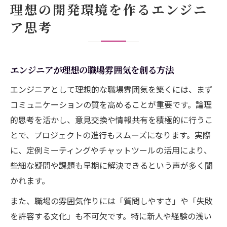
理想の開発環境を作るエンジニ
方
ア思考
環境整備がキャリアを伸ばす秘訣とは
エンジニアのキャリア形成と環境整備の関
係性
エンジニアが理想の職場雰囲気を創る方法
環境整備の質がエンジニアキャリアに与え
エンジニアとして理想的な職場雰囲気を築くには、まず
る影響
コミュニケーションの質を高めることが重要です。論理
エンジニアのスキルアップに役立つ環境整
的思考を活かし、意見交換や情報共有を積極的に行うこ
備術
とで、プロジェクトの進行もスムーズになります。実際
失敗しないエンジニア環境整備の進め方
に、定例ミーティングやチャットツールの活用により、
キャリアを伸ばすエンジニアの環境構築思
些細な疑問や課題も早期に解決できるという声が多く聞
考
かれます。
論理的なエンジニアの環境構築手法
また、職場の雰囲気作りには「質問しやすさ」や「失敗
エンジニアが実践する論理的な環境構築方
を許容する文化」も不可欠です。特に新人や経験の浅い