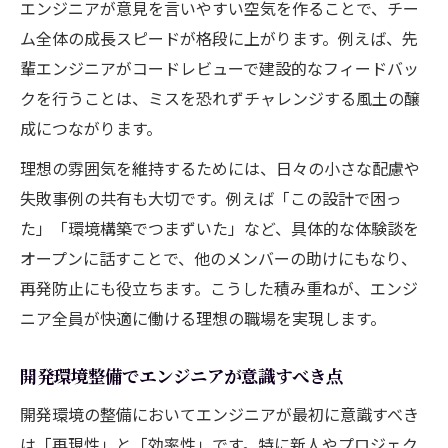
法
エンジニアが意見を言いやすい空気を作ることで、チー
効率的な開発環境整備のためのエンジニア
ム全体の成長スピードが格段に上がります。例えば、先
思考
輩エンジニアがコードレビューで建設的なフィードバッ
クを行うことは、ミスを恐れずチャレンジする風土の醸
エンジニアの視点で職場環境を論理的に改
成につながります。
善
MBTIを活かしたエンジニアの環境整備ノウ
理想の雰囲気を維持するためには、日々の小さな配慮や
ハウ
失敗事例の共有も大切です。例えば「この設計で困っ
エンジニアに求められる環境構築のロジッ
た」「環境構築でつまずいた」など、具体的な体験談を
ク
オープンに話すことで、他のメンバーの助けにもなり、
再発防止にも役立ちます。こうした積み重ねが、エンジ
快適な職場雰囲気へ導く環境整備術
ニア全員が快適に働ける理想の職場を実現します。
エンジニアの快適な職場雰囲気作りのコツ
エンジニアが働きやすい環境を整える工夫
開発環境整備でエンジニアが意識すべき点
職場雰囲気を良くするエンジニアの心構え
開発環境の整備においてエンジニアが最初に意識すべき
エンジニア同士の連携を深める環境整備方
は「再現性」と「効率性」です。特に新人やプロジェク