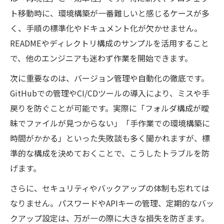
法
ト移動時に、環境構築が一番難しいと感じるケースが多
エンジニアの職場改善とコミュニケーショ
く、手順の標準化やドキュメント化が欠かせません。
ン術
READMEやディレクトリ構成のサンプルを活用すること
環境構築が一番難しい悩みの克服法
で、他のエンジニアも迷わず作業を開始できます。
エンジニアが感じる環境構築の難しさと解
次に重要なのは、バージョン管理や自動化の徹底です。
決策
GitHubでの管理やCI/CDツールの導入により、ミスや手
環境構築が一番難しい時のエンジニア対処
戻りを防ぐことが可能です。実際に「フォルダ構成が曖
法
昧でファイルが見つからない」「手作業での環境構築に
エンジニアの悩みを乗り越える環境整備ポ
時間がかかる」といった失敗談も多く聞かれますが、標
イント
準的な構成を決めておくことで、こうしたトラブルを防
失敗例から学ぶエンジニアの環境構築克服
げます。
術
さらに、セキュリティやバックアップの体制も忘れては
エンジニアが実践した環境構築の成功体験
なりません。パスワードやAPIキーの管理、定期的なバッ
談
クアップ設定は、万が一の際に大きな損失を防ぎます。