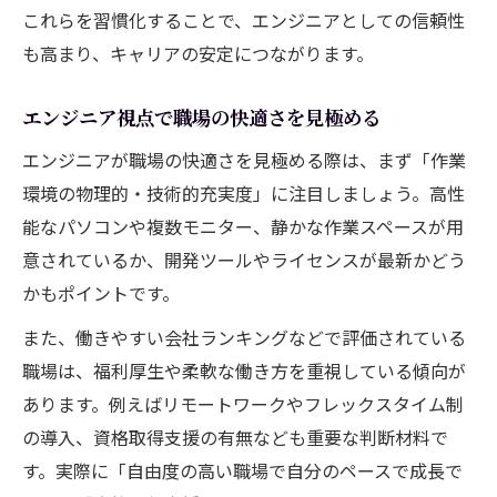
失敗しないフォルダ構成の考え方解説
これらを習慣化することで、エンジニアとしての信頼性
エンジニアが実践するフォルダ構成の基本
も高まり、キャリアの安定につながります。
原則
エンジニア視点で職場の快適さを見極める
失敗しないエンジニア向けディレクトリ設
計術
エンジニアが職場の快適さを見極める際は、まず「作業
環境の物理的・技術的充実度」に注目しましょう。高性
エンジニア視点で考えるフォルダ構成の要
能なパソコンや複数モニター、静かな作業スペースが用
点
意されているか、開発ツールやライセンスが最新かどう
GitHubで役立つREADMEとディレクトリ構
かもポイントです。
成例
エンジニアの効率化に繋がるフォルダ整備
また、働きやすい会社ランキングなどで評価されている
法
職場は、福利厚生や柔軟な働き方を重視している傾向が
あります。例えばリモートワークやフレックスタイム制
の導入、資格取得支援の有無なども重要な判断材料で
す。実際に「自由度の高い職場で自分のペースで成長で