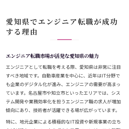
エンジニア転職成功者が語る愛知県の強み
名古屋市や知立市で理想のキャリアを築く
愛知県でエンジニア転職が成功
エンジニアが名古屋市で選ぶべき企業文化
する理由
知立市でエンジニアが長く働ける職場環境
エンジニア目線で見る名古屋市のキャリア
支援
エンジニア転職市場が活発な愛知県の魅力
エンジニア志望者が知立市で実現できる働
エンジニアとして転職を考える際、愛知県は非常に注目
き方
すべき地域です。自動車産業を中心に、近年はIT分野で
エンジニアの理想に近づく名古屋市の企業
も企業のデジタル化が進み、エンジニアの需要が高まっ
選び
ています。名古屋市や知立市といったエリアでは、シス
転職活動に強いエンジニアの実践術とは
テム開発や業務効率化を担うエンジニア職の求人が増加
傾向にあり、技術者が活躍できる場が広がっています。
エンジニアが転職で活かす自己分析の方法
エンジニア転職活動の成功に必要な準備と
特に、地元企業による積極的なIT投資や新規事業の立ち