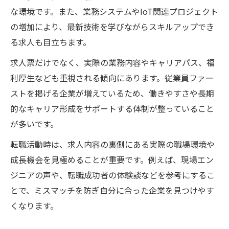
れ
な環境です。また、業務システムやIoT関連プロジェクト
経験者が語るエンジニア転職のリアル体験
の増加により、最新技術を学びながらスキルアップでき
エンジニア転職経験者が語る成功の背景
る求人も目立ちます。
エンジニアが直面した転職活動の課題と対
求人票だけでなく、実際の業務内容やキャリアパス、福
策
利厚生なども重視される傾向にあります。従業員ファー
エンジニアが転職で得たキャリアの変化と
ストを掲げる企業が増えているため、働きやすさや長期
は
的なキャリア形成をサポートする体制が整っていること
エンジニア転職実体験から学ぶ面接のポイ
が多いです。
ント
転職活動時は、求人内容の裏側にある実際の職場環境や
エンジニア転職経験者が語る後悔しない選
成長機会を見極めることが重要です。例えば、現場エン
択
ジニアの声や、転職成功者の体験談などを参考にするこ
エンジニアの未来を変えるフォローアップ術
とで、ミスマッチを防ぎ自分に合った企業を見つけやす
エンジニアのキャリアを伸ばすフォローア
くなります。
ップ法