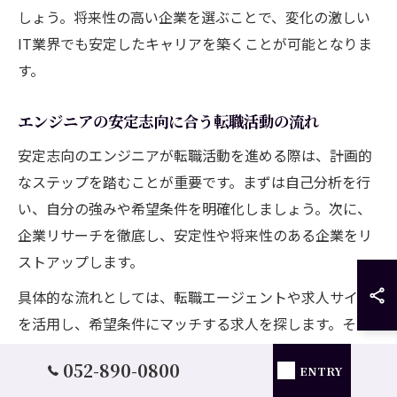
しょう。将来性の高い企業を選ぶことで、変化の激しい
IT業界でも安定したキャリアを築くことが可能となりま
す。
エンジニアの安定志向に合う転職活動の流れ
安定志向のエンジニアが転職活動を進める際は、計画的
なステップを踏むことが重要です。まずは自己分析を行
い、自分の強みや希望条件を明確化しましょう。次に、
企業リサーチを徹底し、安定性や将来性のある企業をリ
ストアップします。
具体的な流れとしては、転職エージェントや求人サイト
を活用し、希望条件にマッチする求人を探します。その
後、書類選考や面接の準備を進め、面接では企業の安定
052-890-0800
ENTRY
性や働きやすさについて積極的に質問することが大切で