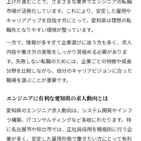
は
上げが進むことで、さまざまな業界でエンジニアの転職
市場が活発化しています。これにより、安定した雇用や
エンジニアが実践する面接対策の具体例
キャリアアップを目指す方にとって、愛知県は理想の転
エンジニアが転職先を選ぶ際の重視ポイン
職先となりやすい環境が整っています。
ト
エンジニア転職活動で差がつく行動パター
一方で、情報が多すぎて企業選びに迷う方も多く、求人
ン
内容や働き方の実態をしっかり見極める必要がありま
す。失敗しない転職のためには、企業ごとの特徴や成長
安定企業を目指すなら押さえたい転職戦略
分野を比較しながら、自分のキャリアビジョンに合った
エンジニアが安定企業を見極めるチェック
職場を選ぶことが重要です。
法
エンジニア転職で重視すべき企業の安定性
エンジニアに有利な愛知県の求人動向とは
エンジニアが選ぶべき長期的な転職戦略
愛知県のエンジニア求人動向は、システム開発やインフ
エンジニアの将来性を左右する企業選びの
ラ構築、ITコンサルティングなど多岐にわたります。特
コツ
に名古屋市や知立市では、正社員採用を積極的に行う企
エンジニアの安定志向に合う転職活動の流
業が多く、安定した雇用形態で働きたい方にとって有利