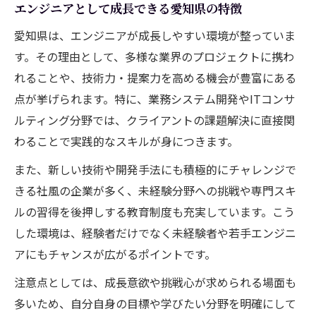
エンジニアとして成長できる愛知県の特徴
エンジニアが転職後に実践すべき成長支援
策
愛知県は、エンジニアが成長しやすい環境が整っていま
す。その理由として、多様な業界のプロジェクトに携わ
エンジニアの定着率を高めるフォローアッ
れることや、技術力・提案力を高める機会が豊富にある
プ術
点が挙げられます。特に、業務システム開発やITコンサ
エンジニア同士のフォローアップが生む効
ルティング分野では、クライアントの課題解決に直接関
果とは
わることで実践的なスキルが身につきます。
エンジニア転職後のキャリア形成サポート
法
また、新しい技術や開発手法にも積極的にチャレンジで
きる社風の企業が多く、未経験分野への挑戦や専門スキ
ルの習得を後押しする教育制度も充実しています。こう
した環境は、経験者だけでなく未経験者や若手エンジニ
アにもチャンスが広がるポイントです。
注意点としては、成長意欲や挑戦心が求められる場面も
多いため、自分自身の目標や学びたい分野を明確にして