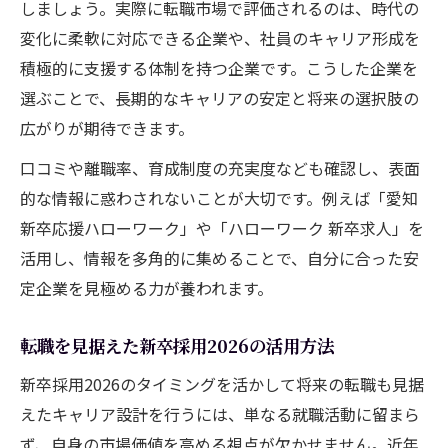
解説
しましょう。実際に転職市場で評価されるのは、時代の
変化に柔軟に対応できる企業や、社員のキャリア形成を
新卒のうちに転職可能性も考えるべき理由
積極的に支援する体制を持つ企業です。こうした企業を
愛知県新卒で転職市場価値を高める方法
選ぶことで、長期的なキャリアの安定と将来の選択肢の
ハローワーク新卒求人で転職力を養うコツ
広がりが期待できます。
転職視点で見る愛知新卒採用の注目点
口コミや離職率、育成制度の充実度なども確認し、表面
愛知新卒採用2026で転職に強い企業を探す
的な情報に惑わされないことが大切です。例えば「愛知
転職目線で見る愛知県新卒求人の見極め方
新卒応援ハローワーク」や「ハローワーク 新卒求人」を
新卒から転職を意識した応募企業の選択術
活用し、情報を多角的に集めることで、自分に合った安
勝ち組を目指す転職向け愛知新卒採用の特
定企業を見極める力が養われます。
徴
転職市場で評価される愛知新卒の条件一覧
転職を見据えた新卒採用2026の活用方法
愛知で新卒求人を探す際の転職観点
新卒採用2026のタイミングを活かして将来の転職も見据
ハローワーク新卒求人で転職視点を持つコ
えたキャリア設計を行うには、単なる就職活動に留まら
ツ
ず、自身の市場価値を高める視点が欠かせません。近年