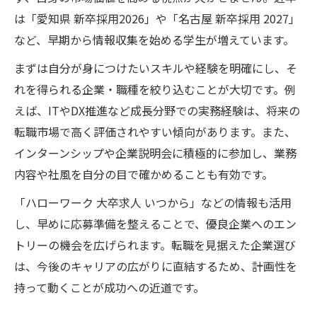
転職しやすい愛知県新卒採用の探し方
は「愛知県 新卒採用2026」や「名古屋 新卒採用 2027」
など、早期から情報収集を始める学生が増えています。
新卒求人選びで重視すべき転職後の働き方
愛知県新卒採用2026を比較する転職観点
まずは自分が身につけたいスキルや経験を明確にし、そ
れを得られる企業・職種を絞り込むことが大切です。例
転職を見据えた新卒求人の選択ポイント
えば、ITやDX推進など成長分野での実務経験は、将来の
新卒から描く愛知県キャリアプラン構築法
転職市場で高く評価されやすい傾向があります。また、
新卒から転職まで愛知県でキャリアを広げ
インターンシップや企業説明会に積極的に参加し、業務
る
内容や社風を自分の目で確かめることも有効です。
転職可能性を高める新卒就職プランの立て
「ハローワーク 大卒求人 いつから」などの情報も活用
方
し、早めに応募準備を整えることで、優良企業へのエン
愛知県新卒で描く転職後も強いキャリア設
トリーの機会を広げられます。転職を見据えた企業選び
計
は、今後のキャリアの広がりに直結するため、計画性を
新卒から転職を見据えた成長戦略の作り方
持って動くことが成功への近道です。
転職市場に通用する愛知新卒の育て方ポイ