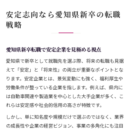
キャリア長期設計に効く新卒就職の選び方
安定志向なら愛知県新卒の転職
転職しやすい愛知県新卒求人の特徴をチェ
戦略
ック
新卒就職で将来の転職を想定する選択ポイ
ント
愛知県新卒転職で安定企業を見極める視点
愛知県で長期キャリアを築く転職視点の持
愛知県で新卒として就職先を選ぶ際、将来の転職も見据
ち方
えて「安定」と「将来性」の両立が重要なポイントとな
新卒で選ぶべき転職市場に強い企業とは
ります。安定企業とは、景気変動にも強く、福利厚生や
新卒から転職まで見据えた企業選定のコツ
労働条件が整っている企業を指します。例えば、県内に
新卒で叶える愛知県転職市場での将来性
は自動車関連や製造業を中心とした大手企業が多く、こ
れらは安定感や社会的信用の高さが特徴です。
愛知県転職市場で注目される新卒の強みと
は
しかし、単に知名度や規模だけで選ぶのではなく、業界
転職視点で評価される愛知新卒のポイント
の成長性や企業の経営ビジョン、事業の多角化にも注目