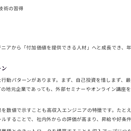
エンジニアがIT業界で活躍するための心得
技術の習得
成長し続けるエンジニアのキャリア戦略
エンジニアとして高評価を得る行動とは
IT系で結果を出すエンジニアの習慣
エンジニアが実践すべきスキルアップ術
ジニアから「付加価値を提供できる人材」へと成長でき、
自分らしい進路で叶えるキャリア成長
エンジニアが自分らしく進むキャリア構築術
ーン
自分に合ったエンジニアの成長ロードマップ
た行動パターンがあります。まず、自己投資を惜しまず、
個性を活かすエンジニアの進路選択ポイント
町の地元企業であっても、外部セミナーやオンライン講座
エンジニアが納得できるキャリア成長の秘訣
自分らしい働き方を目指すエンジニアの道
果を数値で示すことも高収入エンジニアの特徴です。たと
ールすることで、社内外からの評価が高まり、昇給や好条