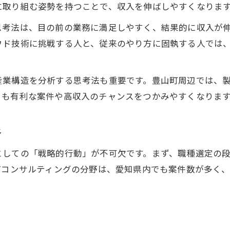
豊山町発エンジニアキャリアの可能性を探る
に取り組む姿勢を持つことで、収入を伸ばしやすくなりま
エンジニアが地元で広げるキャリアの選択肢
思考法は、目の前の業務に満足しやすく、結果的に収入が
豊山町から始めるエンジニア転職の現実解
ウド技術に挑戦する人と、従来のやり方に固執する人では
地域密着型エンジニアが描く成長シナリオ
エンジニアの地元活用で年収アップを実現
業構造を分析する思考法も重要です。豊山町周辺では、製
豊山町発エンジニアが重視すべき企業条件
りも有利な案件や高収入のチャンスをつかみやすくなりま
職種選定から始める収入アップの秘訣
エンジニア職種選定で収入格差をどう埋める
略
収入を最大化するエンジニアの選択基準
としての「戦略的行動」が不可欠です。まず、職種選定の
実務経験を活かすエンジニアの職種戦略
Tコンサルティングの分野は、愛知県内でも案件数が多く
エンジニアが転職で収入を伸ばす考え方
職種選びがエンジニアの市場価値を左右する
IT系で成功するエンジニアの行動指針