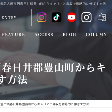
知県名古屋市西春日井郡豊山町からキャリアと年収を戦略的に伸ばす方法
ENTRY
FEATURE
ACCESS
BLOG
COLUMN
FULL TIME EMPLOYEE
西春日井郡豊山町からキ
EMPLOYEE BENEFITS
す方法
EXPERIENCED
INEXPERIENCED
JOB CHANGE
古屋市西春日井郡豊山町からキャリアと年収を戦略的に伸ばす方法