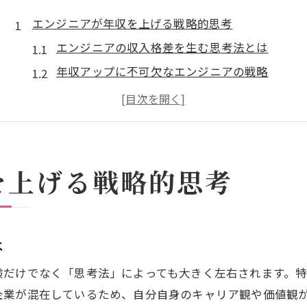
エンジニアが年収を上げる戦略的思考
エンジニアの収入格差を生む思考法とは
年収アップに不可欠なエンジニアの戦略
高収入エンジニアが実践する行動パターン
エンジニアのキャリア設計で得る優位性
収入を伸ばすエンジニアの情報収集術
高収入職種を目指すエンジニアの選択肢
を上げる戦略的思考
エンジニアが目指すべき高収入職種の特徴
年収を左右するエンジニアの職種選びのコツ
IT系で1番稼げる職業の実態と必要スキル
は
高収入につながるエンジニアのキャリアパス
験だけでなく「思考法」によっても大きく左右されます。
エンジニアが知るべき市場価値の高め方
企業が混在しているため、自分自身のキャリア観や価値観