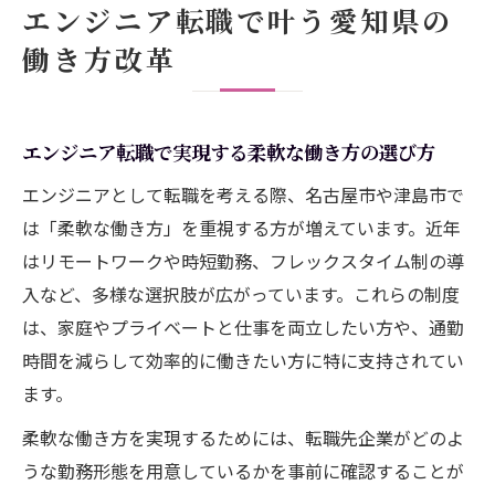
エンジニア転職で叶う愛知県の
エンジニアに求められる働きやすい環境づ
働き方改革
くりのポイント
愛知県でエンジニア転職する際に重視した
い労働条件
エンジニア転職で実現する柔軟な働き方の選び方
年収600万円を目指すエンジニアの戦略
エンジニアとして転職を考える際、名古屋市や津島市で
エンジニアが年収600万円を目指すための転
は「柔軟な働き方」を重視する方が増えています。近年
職準備術
はリモートワークや時短勤務、フレックスタイム制の導
市場価値を高めるエンジニアスキルと年収
入など、多様な選択肢が広がっています。これらの制度
アップの関係
は、家庭やプライベートと仕事を両立したい方や、通勤
転職活動で差がつくエンジニアの自己分析
時間を減らして効率的に働きたい方に特に支持されてい
ポイント
ます。
エンジニア年収600万円達成へ向けたキャリ
柔軟な働き方を実現するためには、転職先企業がどのよ
ア設計のコツ
うな勤務形態を用意しているかを事前に確認することが
愛知県で年収アップを狙うエンジニア求人