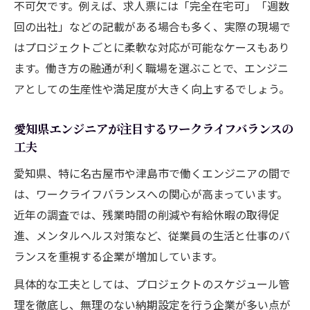
不可欠です。例えば、求人票には「完全在宅可」「週数
の特徴
回の出社」などの記載がある場合も多く、実際の現場で
名古屋・津島市で年収アップを実現する方法
はプロジェクトごとに柔軟な対応が可能なケースもあり
エンジニア転職で叶う名古屋・津島市の年
ます。働き方の融通が利く職場を選ぶことで、エンジニ
収水準比較
アとしての生産性や満足度が大きく向上するでしょう。
名古屋周辺エンジニア求人で年収を上げる
愛知県エンジニアが注目するワークライフバランスの
ポイント
工夫
エンジニアが知っておきたい津島市の最新
求人傾向
愛知県、特に名古屋市や津島市で働くエンジニアの間で
は、ワークライフバランスへの関心が高まっています。
年収アップを狙うエンジニア向け職種選び
近年の調査では、残業時間の削減や有給休暇の取得促
のヒント
進、メンタルヘルス対策など、従業員の生活と仕事のバ
名古屋・津島市エンジニア転職で重視すべ
ランスを重視する企業が増加しています。
き条件とは
具体的な工夫としては、プロジェクトのスケジュール管
エンジニアなら知っておきたい現地求人動向
理を徹底し、無理のない納期設定を行う企業が多い点が
愛知県エンジニア求人の最新動向と傾向を