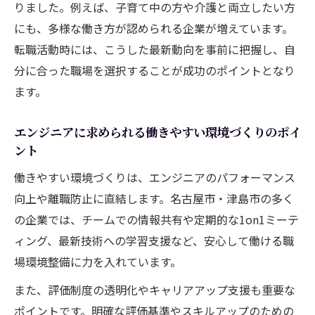
りました。例えば、子育て中の方や介護と両立したい方
エンジニア転職時に見逃せない福利厚生と
にも、多様な働き方が認められる企業が増えています。
休暇制度
転職活動時には、こうした最新動向を事前に把握し、自
ライフスタイルに合うエンジニア求人の選
分に合った職場を選択することが成功のポイントとなり
び方ポイント
ます。
働きやすさを重視したエンジニア転職成功
エンジニアに求められる働きやすい環境づくりのポイ
事例紹介
ント
年収と未来を築く名古屋エンジニア転職術
働きやすい環境づくりは、エンジニアのパフォーマンス
エンジニア転職で叶える年収アップとキャ
向上や離職防止に直結します。名古屋市・津島市の多く
リアの安定
の企業では、チームでの情報共有や定期的な1on1ミーテ
名古屋エンジニアが選ぶ将来性ある働き方
ィング、最新技術への学習支援など、安心して働ける職
の特徴
場環境整備に力を入れています。
転職で実現するエンジニアの長期キャリア
また、評価制度の透明化やキャリアアップ支援も重要な
設計方法
ポイントです。明確な評価基準やスキルアップのための