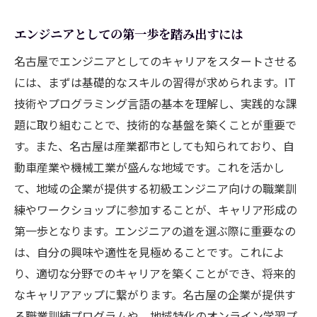
名古屋でのエンジニアコミュニティに参加
する
エンジニアとしての第一歩を踏み出すには
エンジニアとして名古屋で成功するための地域
名古屋でエンジニアとしてのキャリアをスタートさせる
特性を活かす方法
には、まずは基礎的なスキルの習得が求められます。IT
地域企業とのネットワークを構築する
技術やプログラミング言語の基本を理解し、実践的な課
名古屋特有の技術トレンドを把握する
題に取り組むことで、技術的な基盤を築くことが重要で
地元の産業に貢献するプロジェクトに関わ
す。また、名古屋は産業都市としても知られており、自
る
動車産業や機械工業が盛んな地域です。これを活かし
名古屋のエンジニアとしての強みを活かす
て、地域の企業が提供する初級エンジニア向けの職業訓
地域資源を活用した革新的なアイデアの創
練やワークショップに参加することが、キャリア形成の
出
第一歩となります。エンジニアの道を選ぶ際に重要なの
は、自分の興味や適性を見極めることです。これによ
名古屋のビジネスシーンにおけるニーズを
り、適切な分野でのキャリアを築くことができ、将来的
捉える
なキャリアアップに繋がります。名古屋の企業が提供す
名古屋のエンジニア求人を最大限に活用するコ
る職業訓練プログラムや、地域特化のオンライン学習プ