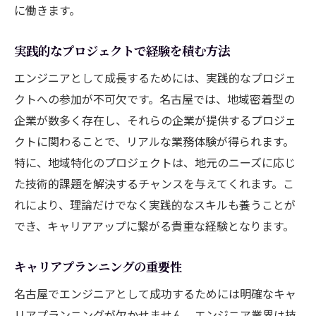
市場の変化を捉えた未来志向のキャリア形
に働きます。
成
実践的なプロジェクトで経験を積む方法
名古屋の技術革新に寄与する姿勢
持続可能なキャリアを築くための戦略
エンジニアとして成長するためには、実践的なプロジェ
名古屋での企業と共に成長する方法
クトへの参加が不可欠です。名古屋では、地域密着型の
企業が数多く存在し、それらの企業が提供するプロジェ
国際的視点を持ったキャリア設計
クトに関わることで、リアルな業務体験が得られます。
名古屋の地域性を活かした独自のポジショ
特に、地域特化のプロジェクトは、地元のニーズに応じ
ン
た技術的課題を解決するチャンスを与えてくれます。こ
名古屋でのエンジニア転職の成功ポイント
れにより、理論だけでなく実践的なスキルも養うことが
転職時に注意すべきポイントと戦略
でき、キャリアアップに繋がる貴重な経験となります。
名古屋の企業文化を理解して適応する
転職活動におけるネットワークの重要性
キャリアプランニングの重要性
温故知新を取り入れた転職体験
名古屋でエンジニアとして成功するためには明確なキャ
転職後のキャリア維持と成長の方法
リアプランニングが欠かせません。エンジニア業界は技