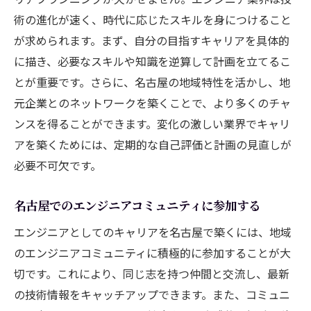
名古屋の転職市場の動向を把握する
術の進化が速く、時代に応じたスキルを身につけること
が求められます。まず、自分の目指すキャリアを具体的
名古屋でのキャリアアップに必要なエンジニア
に描き、必要なスキルや知識を逆算して計画を立てるこ
の心構え
とが重要です。さらに、名古屋の地域特性を活かし、地
柔軟な思考とチャレンジ精神の重要性
元企業とのネットワークを築くことで、より多くのチャ
自己成長を促すためのフィードバックの活
ンスを得ることができます。変化の激しい業界でキャリ
用
アを築くためには、定期的な自己評価と計画の見直しが
失敗から学ぶ姿勢を持つことの価値
必要不可欠です。
地域社会と協力し合う姿勢
持続的な学習と自己研鑽の継続
名古屋でのエンジニアコミュニティに参加する
名古屋でのエンジニアとしての職業倫理
エンジニアとしてのキャリアを名古屋で築くには、地域
のエンジニアコミュニティに積極的に参加することが大
切です。これにより、同じ志を持つ仲間と交流し、最新
の技術情報をキャッチアップできます。また、コミュニ