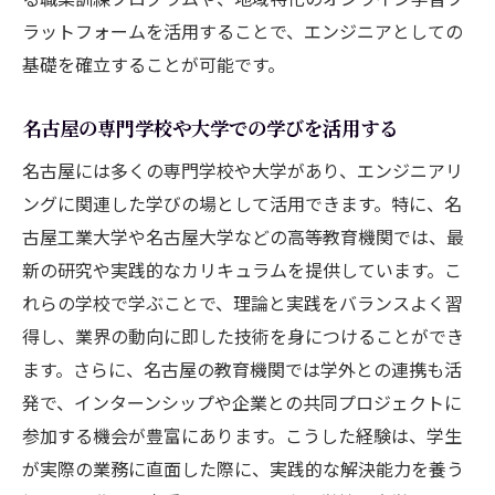
ツ
ラットフォームを活用することで、エンジニアとしての
求人情報の収集と分析方法
基礎を確立することが可能です。
名古屋の企業文化に合った職場選び
応募書類の作成で重要なポイント
名古屋の専門学校や大学での学びを活用する
面接でのアピール方法と準備
名古屋には多くの専門学校や大学があり、エンジニアリ
オンラインプラットフォームの活用術
ングに関連した学びの場として活用できます。特に、名
エージェント利用のメリットと注意点
古屋工業大学や名古屋大学などの高等教育機関では、最
キャリアの転換期に役立つ名古屋のスキルアッ
新の研究や実践的なカリキュラムを提供しています。こ
プ方法
れらの学校で学ぶことで、理論と実践をバランスよく習
得し、業界の動向に即した技術を身につけることができ
最新技術を学ぶための研修の選び方
ます。さらに、名古屋の教育機関では学外との連携も活
オンラインコースを利用した効率的な学習
発で、インターンシップや企業との共同プロジェクトに
資格取得に向けた準備と挑戦
参加する機会が豊富にあります。こうした経験は、学生
名古屋の勉強会やセミナーに参加する
が実際の業務に直面した際に、実践的な解決能力を養う
実務経験を活かしたスキルの再構築