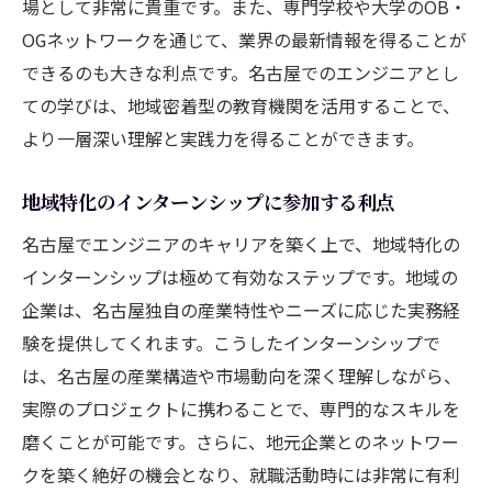
場として非常に貴重です。また、専門学校や大学のOB・
キャリアアドバイザーとの相談で見つける
OGネットワークを通じて、業界の最新情報を得ることが
新たな道
できるのも大きな利点です。名古屋でのエンジニアとし
名古屋におけるエンジニアのキャリアパスと成
ての学びは、地域密着型の教育機関を活用することで、
功事例
より一層深い理解と実践力を得ることができます。
成功事例に学ぶキャリアの築き方
地域特化のインターンシップに参加する利点
名古屋でのエンジニアキャリアの多様性
名古屋でエンジニアのキャリアを築く上で、地域特化の
地元企業でのキャリアアップストーリー
インターンシップは極めて有効なステップです。地域の
名古屋のスタートアップでキャリアを伸ば
企業は、名古屋独自の産業特性やニーズに応じた実務経
す
験を提供してくれます。こうしたインターンシップで
長期的なビジョンを持つことの意義
は、名古屋の産業構造や市場動向を深く理解しながら、
地元での貢献を通じたキャリアの確立
実際のプロジェクトに携わることで、専門的なスキルを
名古屋でエンジニアとしての将来性をどう高め
磨くことが可能です。さらに、地元企業とのネットワー
るか
クを築く絶好の機会となり、就職活動時には非常に有利