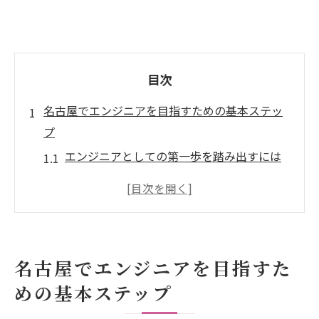
目次
名古屋でエンジニアを目指すための基本ステッ
プ
エンジニアとしての第一歩を踏み出すには
名古屋の専門学校や大学での学びを活用す
る
地域特化のインターンシップに参加する利
点
名古屋でエンジニアを目指すた
実践的なプロジェクトで経験を積む方法
めの基本ステップ
キャリアプランニングの重要性