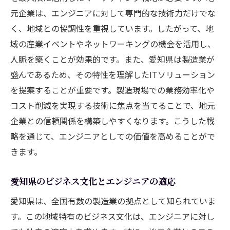
地域ネットワークを活用した成功例
元企業は、エンジニアに対して専門的な技術力だけでな
愛知県の教育機関とエンジニア育成
く、地域との協調性を重視しています。したがって、地
域の産業イベントやネットワーキングの機会を活用し、
エンジニアが知っておくべき地域の特性
人脈を築くことが効果的です。また、愛知県は製造業が
名古屋での業務効率化とDX推進を支えるエンジ
盛んであるため、その特性を理解したITソリューション
ニア
を提案することが重要です。製造現場での業務効率化や
DX推進におけるエンジニアの役割と貢献
コスト削減を実現する技術に焦点を当てることで、地元
現場でのDXプロジェクトの進め方
企業との信頼関係を構築しやすくなります。こうした戦
エンジニアリングによる業務改善事例
略を通じて、エンジニアとしての価値を高めることがで
デジタルツールの選択と導入のコツ
きます。
名古屋の企業が直面するDX課題
愛知県のビジネス文化とエンジニアの適応
エンジニアが推進する業務効率化の未来
エンジニアリングが愛知県企業の成長を支援す
愛知県は、全国有数の製造業の拠点として知られていま
る方法
す。この地域特有のビジネス文化は、エンジニアに対し