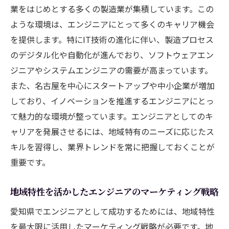
業をはじめとする多くの製造業が集積しています。この
最新技術の取り入れ方がエンジニアの未来を切
ような環境は、エンジニアにとって多くのキャリア機会
り開く
を提供します。特にIT技術の進化に伴い、製造プロセス
技術トレンドの把握と学び方
のデジタル化や自動化が進んでおり、ソフトウェアエン
最新技術を活用したプロジェクト事例
ジニアやシステムエンジニアの需要が高まっています。
エンジニアが考える将来の技術予測
また、名古屋を中心にスタートアップや中小企業が増加
しており、イノベーションを推進するエンジニアにとっ
技術革新がエンジニアにもたらす影響
て魅力的な環境が整っています。エンジニアとしてのキ
最新技術導入のタイミングとポイント
ャリアを発展させるには、地域特有のニーズに応じたス
エンジニアの未来を変える技術の可能性
キルを習得し、業界トレンドを常に把握しておくことが
エンジニアを目指すには知っておくべき愛知の
重要です。
成功要素
愛知でのエンジニア成功ストーリー
地域特性を活かしたエンジニアのマーケティング戦略
成功するエンジニアになるためのステップ
愛知県でエンジニアとして成功するためには、地域特性
キャリア構築に役立つ愛知の資源活用法
を最大限に活用したマーケティング戦略が必要です。地