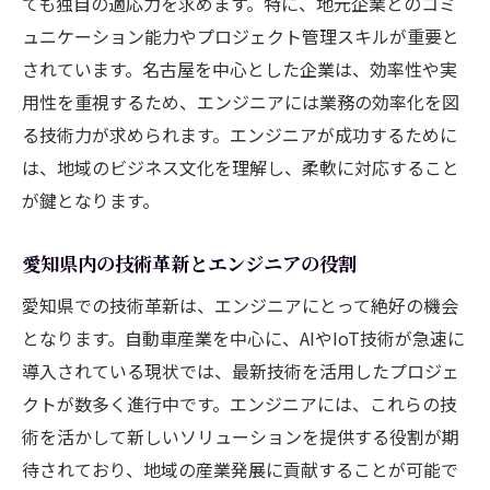
ても独自の適応力を求めます。特に、地元企業とのコミ
エンジニアリング技術で企業成長を加速さ
ュニケーション能力やプロジェクト管理スキルが重要と
せる方法
されています。名古屋を中心とした企業は、効率性や実
技術開発による新規ビジネス創出の事例
用性を重視するため、エンジニアには業務の効率化を図
エンジニアが企業に与える経済的インパク
る技術力が求められます。エンジニアが成功するために
ト
は、地域のビジネス文化を理解し、柔軟に対応すること
企業成長とエンジニアの協力関係
が鍵となります。
地域企業が求めるエンジニアのスキルセッ
ト
愛知県内の技術革新とエンジニアの役割
愛知県企業との共同プロジェクトの可能性
愛知県での技術革新は、エンジニアにとって絶好の機会
となります。自動車産業を中心に、AIやIoT技術が急速に
導入されている現状では、最新技術を活用したプロジェ
クトが数多く進行中です。エンジニアには、これらの技
術を活かして新しいソリューションを提供する役割が期
待されており、地域の産業発展に貢献することが可能で