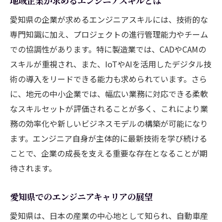
地域企業が求めるエンジニアスキルとは
ITコンサルティングを通じた業務改革
愛知県の企業が求めるエンジニアスキルには、技術的な
現場で活用される最新IT技術の紹介
専門知識に加え、プロジェクトの進行管理能力やチーム
業務効率化プロジェクトの進め方
での協調性があります。特に製造業では、CADやCAMの
エンジニアが生み出す価値とその評価
スキルが重視され、また、IoTやAIを活用したデジタル技
地元企業とのコラボレーションがエンジニアに
術の導入をリードできる能力も求められています。さら
与える影響
に、地元の中小企業では、幅広い業務に対応できる柔軟
地域企業とのコラボレーションのメリット
なスキルセットが評価されることが多く、これにより業
務の効率化や新しいビジネスモデルの構築が可能になり
成功事例から学ぶコラボレーション戦略
ます。エンジニア自身が主体的に最新技術を学び続ける
エンジニアと企業の相互成長を促す環境作
ことで、企業の成長を支える重要な存在となることが期
り
待されます。
コラボレーションプロセスの効果的な進め
方
愛知県でのエンジニアキャリアの展望
地元企業が求めるエンジニアの活用法
愛知県は、日本の産業の中心地として知られ、自動車産
エンジニアによる地元企業支援の可能性