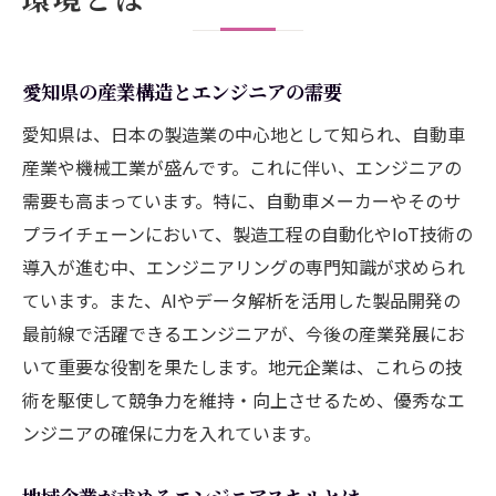
名古屋中心のエンジニア求人動向と成功への道
筋
名古屋のエンジニア市場の現状分析
愛知県の産業構造とエンジニアの需要
求人情報の読み解き方と効果的な応募戦略
愛知県は、日本の製造業の中心地として知られ、自動車
名古屋でのエンジニアキャリアアップのチ
産業や機械工業が盛んです。これに伴い、エンジニアの
ャンス
需要も高まっています。特に、自動車メーカーやそのサ
企業が求める人材像とその理由
プライチェーンにおいて、製造工程の自動化やIoT技術の
名古屋のエンジニア求人における業界別動
導入が進む中、エンジニアリングの専門知識が求められ
向
ています。また、AIやデータ解析を活用した製品開発の
エンジニアが名古屋で成功するための秘訣
最前線で活躍できるエンジニアが、今後の産業発展にお
いて重要な役割を果たします。地元企業は、これらの技
IT技術駆使で業務効率化を図るエンジニアの役
術を駆使して競争力を維持・向上させるため、優秀なエ
割
ンジニアの確保に力を入れています。
業務効率化のためのIT技術の選び方
エンジニアが担う業務プロセス改善の事例