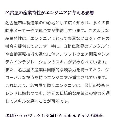
地元企業との関係構築がもたらすキャリア
名古屋の産業特性がエンジニアに与える影響
の安定
名古屋市は製造業の中心地として広く知られ、多くの自
刈谷市でのエンジニアのキャリア形成のポイン
動車メーカーや関連企業が集結しています。このような
ト
産業特性は、エンジニアにとって豊富なプロジェクトの
刈谷市におけるエンジニア需要の現状
機会を提供しています。特に、自動車業界のデジタル化
地域社会との連携がエンジニアの成長に与
や自動運転技術の進化に伴い、ソフトウェア開発やシス
える影響
テムインテグレーションのスキルが求められています。
刈谷市の企業が提供する技術研修プログラ
また、名古屋の産業は国際的な競争力を持っており、グ
ム
ローバルな視点を持つエンジニアが重宝されています。
エンジニアのスキルを活かせるプロジェク
これにより、名古屋で働くエンジニアは、最新の技術ト
ト事例
レンドに触れつつも、地元の伝統的な産業との協力を通
刈谷市でのキャリアパスの多様性と選択肢
じてスキルを磨くことが可能です。
地方都市でのエンジニアとしてのキャリア
多様なプロジェクトを通じたスキルアップの機会