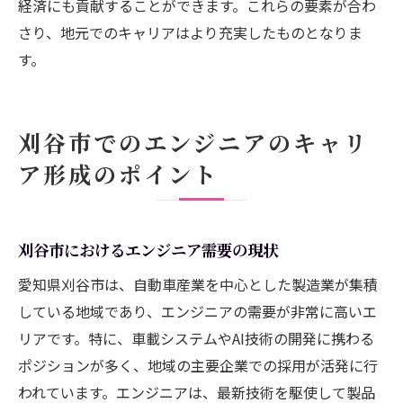
経済にも貢献することができます。これらの要素が合わ
エンジニアが刈谷市で活躍するための効果的な
さり、地元でのキャリアはより充実したものとなりま
方法
す。
刈谷市でのエンジニアの需要と供給のバラ
ンス
刈谷市でのエンジニアのキャリ
地域密着型のキャリアサポートの受け方
ア形成のポイント
刈谷市でのプロジェクトへの参画方法
刈谷市における技術交流イベントの活用
地元企業と連携したキャリア成長の機会
刈谷市におけるエンジニア需要の現状
刈谷市での職場文化に適応するためのポイ
愛知県刈谷市は、自動車産業を中心とした製造業が集積
ント
している地域であり、エンジニアの需要が非常に高いエ
リアです。特に、車載システムやAI技術の開発に携わる
ポジションが多く、地域の主要企業での採用が活発に行
われています。エンジニアは、最新技術を駆使して製品