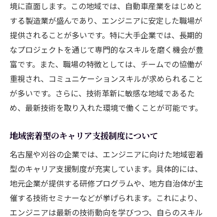
キル
境に直面します。この地域では、自動車産業をはじめと
する製造業が盛んであり、エンジニアに安定した職場が
プロジェクトマネジメント能力の重要性
提供されることが多いです。特に大手企業では、長期的
地元企業が注目する最新テクノロジー
なプロジェクトを通じて専門的なスキルを磨く機会が豊
顧客対応力とコミュニケーションスキルの
富です。また、職場の特徴としては、チームでの協働が
向上
重視され、コミュニケーションスキルが求められること
名古屋での実務経験がキャリアに与える影
が多いです。さらに、技術革新に敏感な地域であるた
響
め、最新技術を取り入れた環境で働くことが可能です。
チームワークを重視する企業文化について
名古屋・刈谷地域でのエンジニア職場環境の安
地域密着型のキャリア支援制度について
定性
名古屋や刈谷の企業では、エンジニアに向けた地域密着
名古屋・刈谷の企業が提供する職場環境の
型のキャリア支援制度が充実しています。具体的には、
特徴
地元企業が提供する研修プログラムや、地方自治体が主
職場の安定性がエンジニアのパフォーマン
催する技術セミナーなどが挙げられます。これにより、
スに与える影響
エンジニアは最新の技術動向を学びつつ、自らのスキル