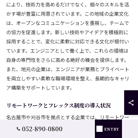
により、技術力を高めるだけでなく、個々のスキルを活
かす場が豊富に用意されています。この地域の企業文化
は、オープンなコミュニケーションを重視し、チームで
の協力を促進します。新しい技術やアイデアを積極的に
採用することで、変化に柔軟に対応できる文化が根付い
ています。エンジニアとして働く上で、これらの環境は
自身の専門性をさらに高める絶好の機会を提供します。
また、地元の企業は、エンジニアが業務とプライベート
を両立しやすい柔軟な職場環境を整え、長期的なキャリ
ア構築をサポートしています。
リモートワークとフレックス制度の導入状況
名古屋市や刈谷市を拠点とする企業では、リモートワー
クやフレックス制度の導入が進んでいます。特にエンジ
052-890-0800
ENTRY
ニア職においては、プロジェクトごとに異なるニーズに