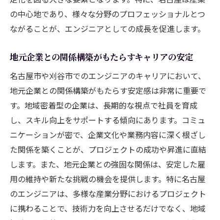
プロジェクトマネジメントスキルの向上機
の中心地であり、様々な分野のプロフェッショナルとつ
会
ながることが、エンジニアとしての成長を促進します。
名古屋・刈谷でのプロジェクトの多様性と
地元企業との関係構築がもたらすキャリアの安定
選択肢
名古屋でエンジニアが長期的なキャリアを築く
名古屋市や刈谷市でのエンジニアのキャリアにおいて、
ための秘訣
地元企業との関係構築がもたらす安定感は非常に重要で
す。地域密着型の企業は、長期的な視点で社員を育成
名古屋でのキャリア形成に欠かせない要素
し、スキル向上をサポートする傾向にあります。コミュ
長期的なキャリアアップのための戦略
ニケーションが密で、企業文化や業務内容に深く根ざし
名古屋でのエンジニアリングコミュニティ
た関係を築くことが、プロジェクトの成功や昇進に直結
の活用
します。また、地元企業との強固な関係は、安定した雇
継続的な学習と専門性の深掘り方法
用の維持や新たな挑戦の機会を提供します。特に名古屋
名古屋地域でのキャリアネットワークの構
のエンジニアは、多様な産業分野におけるプロジェクト
築
に携わることで、技術力を向上させるだけでなく、地域
地元企業での定着を促進する取り組み