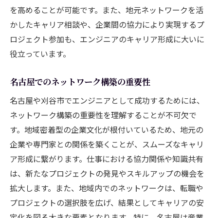
福利厚生制度の充実度とその利点
を高めることが可能です。また、地元ネットワークを活
かしたキャリア相談や、企業間の協力により実現するプ
名古屋・刈谷地域の職場文化とエンジニア
ロジェクト参加も、エンジニアのキャリア形成に大いに
の適応
役立っています。
リモートワークとフレックス制度の導入状
況
名古屋でのネットワーク構築の重要性
地域社会との連携による職場の安定化
名古屋や刈谷市でエンジニアとして成功するためには、
エンジニアにとって魅力的な名古屋・刈谷のプ
ネットワーク構築の重要性を理解することが不可欠で
ロジェクト
す。地域密着型の企業文化が根付いているため、地元の
名古屋・刈谷で進行中の大型プロジェクト
企業や専門家との関係を築くことが、スムーズなキャリ
例
ア形成に繋がります。仕事における協力関係や知識共有
地域密着型プロジェクトのメリット
は、新たなプロジェクトの発見やスキルアップの機会を
最先端技術を活用したプロジェクトの特徴
拡大します。また、地域内でのネットワークは、転職や
プロジェクト参加がエンジニアの成長に与
プロジェクトの選択肢を広げ、結果としてキャリアの安
える影響
定化を図る大きな要素となります。特に、名古屋は産業