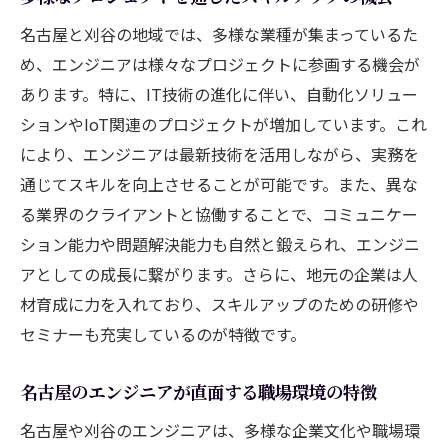
アップ戦略
名古屋と刈谷の地域では、多様な業種が集まっているた
エンジニアが名古屋で得られる技術力向上のチ
め、エンジニアは様々なプロジェクトに参画する機会が
ャンス
あります。特に、IT技術の進化に伴い、自動化ソリュー
名古屋の技術コミュニティ参加のメリット
ションやIoT関連のプロジェクトが増加しています。これ
最先端技術を学べる企業の紹介
により、エンジニアは最新技術を活用しながら、実務を
名古屋でのIT関連イベントとその活用法
通じてスキルを向上させることが可能です。また、異な
地元大学との共同研究プロジェクトの可能
る業界のクライアントと協働することで、コミュニケー
性
ション能力や問題解決能力も自然と鍛えられ、エンジニ
名古屋の企業が提供する技術研修の特徴
アとしての成長に繋がります。さらに、地元の企業は人
スキルアップに役立つ名古屋のリソースと
材育成に力を入れており、スキルアップのための研修や
ツール
セミナーも充実しているのが特徴です。
地元企業で働くエンジニアに求められるスキル
名古屋のエンジニアが直面する職場環境の特徴
と経験
名古屋の企業が求めるエンジニアリングス
名古屋や刈谷のエンジニアは、多様な企業文化や職場環