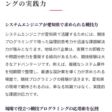
ングの実践力
競技経験が職種選択に与える影響を分析
愛知県で選ばれるシステムエンジニアの条件
システムエンジニアが愛知県で求められる競技力
システムエンジニア採用で問われる競技経
験の価値
システムエンジニアが愛知県で活躍するためには、競技
愛知県で求められるシステムエンジニア像
プログラミングで培った論理的思考力や迅速な課題解決
を解説
力が強みとなります。地域のIT企業は、実務での即戦力
や問題分析力を重視する傾向があるため、競技経験は大
競技プログラミング経験者が評価される人
きなアドバンテージです。例えば、複雑なシステム要件
材像
を短期間で整理し、最適な設計案を導く力が求められる
システムエンジニアの選ばれる条件と競技
場面で、競技プログラミングの経験が活きます。愛知県
力の関係
の現場で期待されるのは、単なる知識ではなく、実践的
愛知県のIT企業が重視する競技的スキル
な課題対応力です。
システムエンジニアとして活躍するための
条件
現場で役立つ競技プログラミングの応用術を伝授