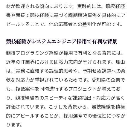
材が歓迎される傾向にあります。実践的には、職務経歴
愛知県で論理的思考が評価される業務例
書や面接で競技経験に基づく課題解決事例を具体的にア
システムエンジニアとしての論理力強化法
ピールすることで、他の応募者との差別化が可能です。
競技経験がSEキャリアアップに直結するポ
イント
競技経験がシステムエンジニア採用で有利な背景
競技プログラミングで培うシステム開発の本質
競技プログラミング経験が採用で有利となる背景には、
とは
近年のIT業界における即戦力志向が挙げられます。理由
システムエンジニアが学ぶ開発現場の本質
は、実務に直結する論理的思考や、予期せぬ課題への柔
的力
軟な対応力が重視されているためです。愛知県の企業で
競技プログラミング経験が開発力向上に繋
も、複数案件を同時進行するプロジェクトが増えてお
がる理由
り、競技経験者のスピーディな課題抽出・対応力が高く
システムエンジニアの現場で重視される本
評価されています。こうした背景から、競技経験を積極
質的思考
的にアピールすることが、採用選考での優位性につなが
開発課題を解決する競技的アプローチの実
ります。
例