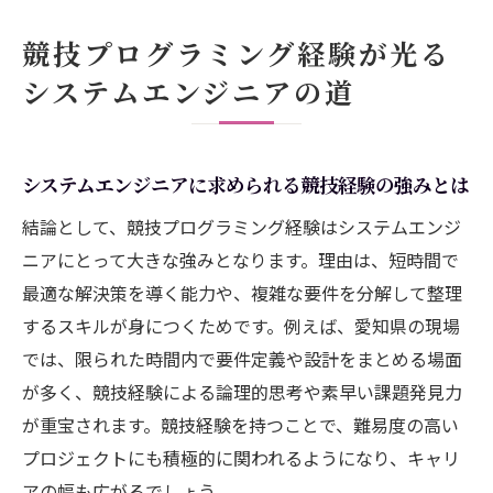
競技プログラミング経験者が評価される理
競技プログラミング経験が光る
由を解説
システムエンジニアの道
システムエンジニア転職時に役立つ競技的
スキル
競技経験がシステムエンジニア採用で有利
システムエンジニアに求められる競技経験の強みとは
な背景
結論として、競技プログラミング経験はシステムエンジ
システムエンジニアとして差がつく競技経
ニアにとって大きな強みとなります。理由は、短時間で
験の活用法
最適な解決策を導く能力や、複雑な要件を分解して整理
愛知県で活きる競技プログラミングの実践力
するスキルが身につくためです。例えば、愛知県の現場
システムエンジニアが愛知県で求められる
では、限られた時間内で要件定義や設計をまとめる場面
競技力
が多く、競技経験による論理的思考や素早い課題発見力
現場で役立つ競技プログラミングの応用術
が重宝されます。競技経験を持つことで、難易度の高い
を伝授
プロジェクトにも積極的に関われるようになり、キャリ
愛知県内求人で活かせるシステムエンジニ
アの幅も広がるでしょう。