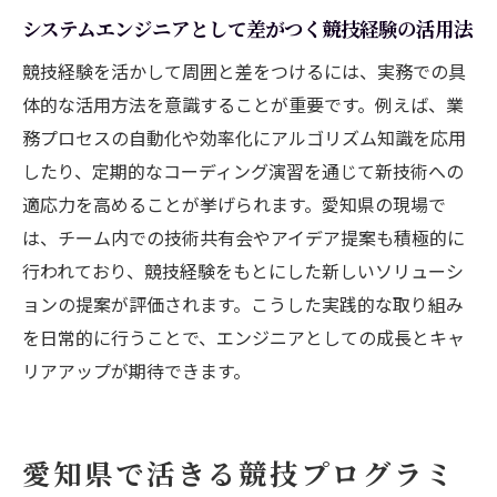
システムエンジニアとして差がつく競技経験の活用法
本質を捉えるシステムエンジニアの成長戦
略
競技経験を活かして周囲と差をつけるには、実務での具
競技経験が活きる開発現場の実践知識
体的な活用方法を意識することが重要です。例えば、業
務プロセスの自動化や効率化にアルゴリズム知識を応用
SEとプログラマーの違いを競技視点で再考する
したり、定期的なコーディング演習を通じて新技術への
システムエンジニアとプログラマーの本質
適応力を高めることが挙げられます。愛知県の現場で
的な違い
は、チーム内での技術共有会やアイデア提案も積極的に
競技経験を活かすSEとプログラマーの役割
行われており、競技経験をもとにした新しいソリューシ
分担
ョンの提案が評価されます。こうした実践的な取り組み
システムエンジニアはプログラミングをす
を日常的に行うことで、エンジニアとしての成長とキャ
るのか解説
リアアップが期待できます。
競技視点が明らかにする職種ごとの特徴と
は
プログラマーとシステムエンジニアの難易
愛知県で活きる競技プログラミ
度比較