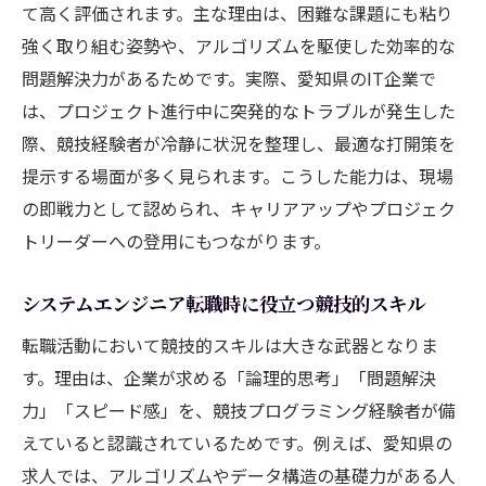
て高く評価されます。主な理由は、困難な課題にも粘り
採用で有利
強く取り組む姿勢や、アルゴリズムを駆使した効率的な
システムエンジニアの成長に繋がる競技経
問題解決力があるためです。実際、愛知県のIT企業で
験の活用法
は、プロジェクト進行中に突発的なトラブルが発生した
競技経験を武器にシステムエンジニアへ転
際、競技経験者が冷静に状況を整理し、最適な打開策を
職成功例
提示する場面が多く見られます。こうした能力は、現場
システムエンジニアに必要な競技スキルを
の即戦力として認められ、キャリアアップやプロジェク
解説
トリーダーへの登用にもつながります。
論理的思考を活かす愛知県のSEキャリア戦略
システムエンジニア転職時に役立つ競技的スキル
システムエンジニアが実践する論理思考の
重要性
転職活動において競技的スキルは大きな武器となりま
競技経験が愛知県のSEキャリアに活きる理
す。理由は、企業が求める「論理的思考」「問題解決
由
力」「スピード感」を、競技プログラミング経験者が備
システムエンジニア転職で求められる論理
えていると認識されているためです。例えば、愛知県の
的判断力
求人では、アルゴリズムやデータ構造の基礎力がある人