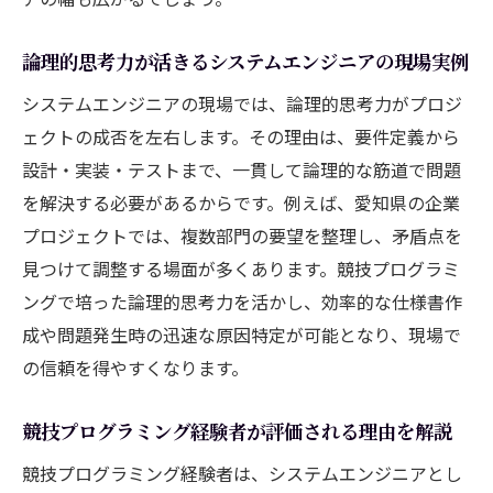
ア経験
システムエンジニアの競技経験が評価され
論理的思考力が活きるシステムエンジニアの現場実例
る場面
システムエンジニアの現場では、論理的思考力がプロジ
競技プログラミング力が愛知県企業で注目
ェクトの成否を左右します。その理由は、要件定義から
される理由
設計・実装・テストまで、一貫して論理的な筋道で問題
システムエンジニアの実践力を愛知県で発
を解決する必要があるからです。例えば、愛知県の企業
揮する
プロジェクトでは、複数部門の要望を整理し、矛盾点を
見つけて調整する場面が多くあります。競技プログラミ
システムエンジニアを目指すなら競技経験が強
ングで培った論理的思考力を活かし、効率的な仕様書作
み
成や問題発生時の迅速な原因特定が可能となり、現場で
競技経験が活きるシステムエンジニアのキ
の信頼を得やすくなります。
ャリア形成
システムエンジニア志望者に必要な競技的
競技プログラミング経験者が評価される理由を解説
資質とは
競技プログラミング経験者は、システムエンジニアとし
競技プログラミングがシステムエンジニア