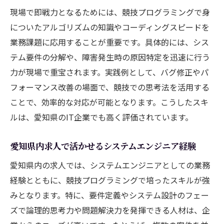
競技プログラミング経験が広げるキャリアの可
現場で即戦力となるためには、競技プログラミングで身
能性
についたアルゴリズムの知識やコーディングスピードを
システムエンジニアのキャリアパスを競技
業務課題に応用することが重要です。具体的には、シス
経験で広げる
テム要件の分解や、障害発生時の原因特定を迅速に行う
競技プログラミングが切り開く新たなSEの
力が現場で重宝されます。実践例として、バグ修正やパ
道筋
フォーマンス改善の場面で、競技での思考法を活用する
キャリアアップに繋がるシステムエンジニ
ことで、効率的な対応が可能となります。こうしたスキ
ア経験とは
ルは、愛知県のIT企業でも高く評価されています。
競技経験者が挑戦できるシステムエンジニ
愛知県内求人で活かせるシステムエンジニア経験
アの分野
システムエンジニア転職市場での競技経験
愛知県内の求人では、システムエンジニアとしての業務
の活用法
経験とともに、競技プログラミングで培ったスキルが強
競技プログラミングとシステムエンジニア
みとなります。特に、要件定義やシステム設計のフェー
の未来
ズで論理的思考力や問題解決力を発揮できる人材は、企