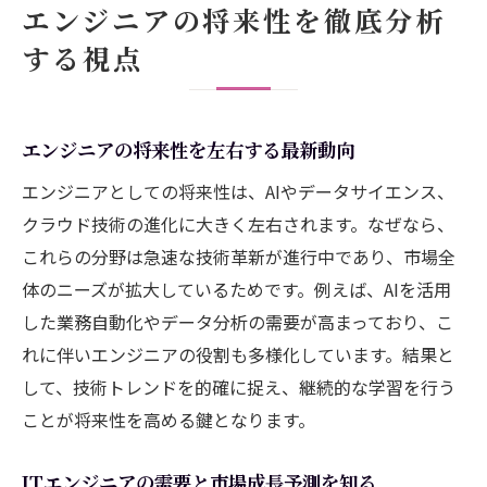
エンジニアの将来性を徹底分析
エンジニアのキャリア形成に必要な視点と
する視点
は
将来性ランキングから見えるエンジニア像
市場価値が高まるエンジニアの特徴とは
エンジニアの将来性を左右する最新動向
市場価値を高めるエンジニアのスキル傾向
エンジニアとしての将来性は、AIやデータサイエンス、
エンジニアが評価されるポイントと伸ばし
クラウド技術の進化に大きく左右されます。なぜなら、
方
これらの分野は急速な技術革新が進行中であり、市場全
高収入を目指せるエンジニアの共通点とは
体のニーズが拡大しているためです。例えば、AIを活用
ITエンジニアが選ばれる理由を解説
した業務自動化やデータ分析の需要が高まっており、こ
将来性が高いエンジニアに必要な資質とは
れに伴いエンジニアの役割も多様化しています。結果と
して、技術トレンドを的確に捉え、継続的な学習を行う
キャリアアップにつながるエンジニアの特
ことが将来性を高める鍵となります。
徴
年収アップを目指すエンジニア戦略の本質
ITエンジニアの需要と市場成長予測を知る