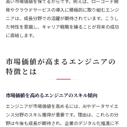
高い市場価値を保てるからです。例えば、ローコード開
法
発やクラウドサービスの導入に積極的に取り組むエンジ
自分らしい働き方を実現するエンジニアの
ニアは、成長分野での活躍が期待されています。こうし
工夫
た特性を意識し、キャリア戦略を練ることが将来の成功
エンジニア人生における満足度の高め方
に直結します。
経験やスキルを活かすキャリアの選び方
エンジニアの自己成長を促す考え方とは
未来志向で歩むエンジニア人生のすすめ
市場価値が高まるエンジニアの
特徴とは
市場価値を高めるエンジニアのスキル傾向
エンジニアが市場価値を高めるには、AIやデータサイエ
ンス分野のスキル獲得が重要です。理由は、これらの分
野は今後も成長が期待され、企業のデジタル化推進に不