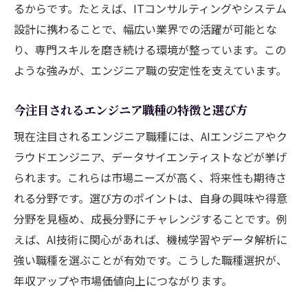
柔軟な働き方を実現するエンジニアの選択肢
るからです。たとえば、ITコンサルティングやシステム
エンジニアが選ぶ柔軟な働き方の実態
設計に携わることで、幅広い業界での活躍が可能とな
フリーランスや副業で広がるエンジニアの
り、専門スキルを磨き続ける環境が整っています。この
可能性
ような強みが、エンジニア職の安定性を支えています。
働き方改革とエンジニアのキャリア形成
今注目されるエンジニア職種の特徴と選び方
エンジニアが実現するリモートワークの魅
現在注目されるエンジニア職種には、AIエンジニアやク
力
ラウドエンジニア、データサイエンティストなどが挙げ
柔軟性を高めるためのエンジニア思考法
られます。これらは市場ニーズが高く、将来性も期待さ
新時代のエンジニアに求められる働き方と
れる分野です。選び方のポイントは、自身の興味や得意
は
分野を見極め、成長分野にチャレンジすることです。例
AI時代に求められるエンジニア像を探る
えば、AI技術に関心があれば、機械学習やデータ解析に
AI時代に活躍するエンジニアの資質と役割
強い職種を選ぶことが有効です。こうした職種選択が、
AIと共存するためのエンジニアの思考法
年収アップや市場価値向上につながります。
変化するIT業界とエンジニアの未来像