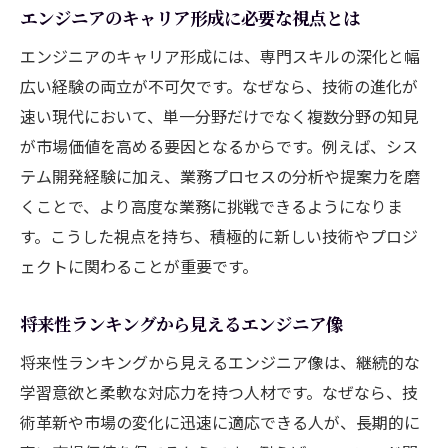
エンジニアのキャリア形成に必要な視点とは
AI技術を活かすエンジニアに必要な視点
次世代エンジニアが担う社会的な役割とは
エンジニアのキャリア形成には、専門スキルの深化と幅
広い経験の両立が不可欠です。なぜなら、技術の進化が
AI時代に生き残るエンジニアの条件
速い現代において、単一分野だけでなく複数分野の知見
効率的なキャリアアップを叶える秘訣
が市場価値を高める要因となるからです。例えば、シス
エンジニアが効率的に成長するための方法
テム開発経験に加え、業務プロセスの分析や提案力を磨
転職や独立を見据えたキャリア戦略
くことで、より高度な業務に挑戦できるようになりま
エンジニアのための自己分析と目標設定術
す。こうした視点を持ち、積極的に新しい技術やプロジ
キャリアアップ支援を活用するエンジニア
ェクトに関わることが重要です。
の工夫
未経験からエンジニアになるための近道
将来性ランキングから見えるエンジニア像
実体験から学ぶエンジニア成長ストーリー
将来性ランキングから見えるエンジニア像は、継続的な
自分らしいエンジニア人生を築くヒント
学習意欲と柔軟な対応力を持つ人材です。なぜなら、技
術革新や市場の変化に迅速に適応できる人が、長期的に
エンジニアとして理想のキャリアを描く方