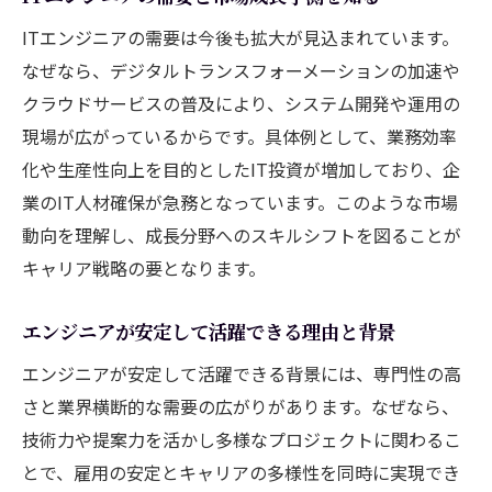
エンジニアが年収アップを実現する秘訣
ITエンジニアの需要は今後も拡大が見込まれています。
高年収エンジニアに共通する戦略を探る
なぜなら、デジタルトランスフォーメーションの加速や
年収を伸ばすエンジニアのキャリア選択法
クラウドサービスの普及により、システム開発や運用の
エンジニアの収入アップに役立つ実践術
現場が広がっているからです。具体例として、業務効率
儲かるエンジニア職種の選び方と注意点
化や生産性向上を目的としたIT投資が増加しており、企
目標年収に近づくためのエンジニア戦略
業のIT人材確保が急務となっています。このような市場
成長分野で活躍するためのスキル習得法
動向を理解し、成長分野へのスキルシフトを図ることが
キャリア戦略の要となります。
エンジニアに求められる成長分野のスキル
最新技術を効率よく学ぶエンジニアの方法
エンジニアが安定して活躍できる理由と背景
市場価値を高めるためのスキルアップ戦略
エンジニアが安定して活躍できる背景には、専門性の高
エンジニア実務経験の積み方と学習の工夫
さと業界横断的な需要の広がりがあります。なぜなら、
AI分野で活躍するエンジニアの学び方
技術力や提案力を活かし多様なプロジェクトに関わるこ
変化に強いエンジニアになるための勉強法
とで、雇用の安定とキャリアの多様性を同時に実現でき