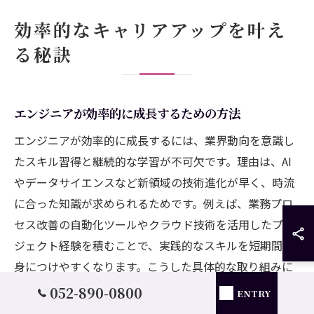
効率的なキャリアアップを叶え
る秘訣
エンジニアが効率的に成長するための方法
エンジニアが効率的に成長するには、業界動向を意識し
たスキル習得と継続的な学習が不可欠です。理由は、AI
やデータサイエンスなど新領域の技術進化が早く、時流
に合った知識が求められるためです。例えば、業務プロ
セス改善の自動化ツールやクラウド技術を活用したプロ
ジェクト経験を積むことで、実践的なスキルを短期間で
身につけやすくなります。こうした具体的な取り組みに
より、将来的な市場価値や年収アップの可能性が高まり
052-890-0800
ENTRY
ます。