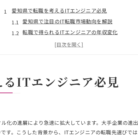
愛知県で転職を考えるITエンジニア必見
愛知県で注目のIT転職市場動向を解説
転職で得られるITエンジニアの年収変化
愛知県のIT企業ランキング活用法とは
未経験からIT転職を目指すポイント
転職で選ぶべき働きやすいIT企業の特徴
愛知県で転職を成功させる実践的な準備法
るITエンジニア必見
年収アップを目指すならIT転職が有利な理由
ITエンジニア転職で年収が上がる要因とは
愛知県のIT企業で高収入を得るコツ
転職で実現するスキル別年収アップ戦略
タル化の進展により急速に拡大しています。大手企業の進
愛知県のIT企業年収ランキングを活用
です。こうした背景から、ITエンジニアの転職先選びで