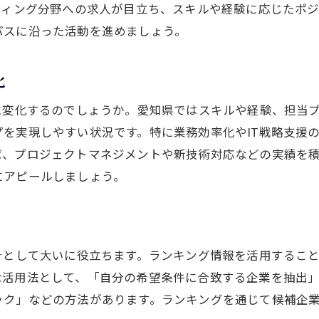
IT転職で福利厚生と年収を両立する方法
ティング分野への求人が目立ち、スキルや経験に応じたポ
転職エージェント活用で年収交渉を有利に
パスに沿った活動を進めましょう。
ITエンジニア転職で実現するキャリア形成術
化
転職で描くITエンジニアの理想キャリア像
愛知県IT転職で実力を高める方法とは
に変化するのでしょうか。愛知県ではスキルや経験、担当
スキルアップが年収増へ直結する理由
を実現しやすい状況です。特に業務効率化やIT戦略支援
ば、プロジェクトマネジメントや新技術対応などの実績を
キャリア形成に役立つ転職成功事例紹介
にアピールしましょう。
自己分析で最適な転職先を見極める方法
愛知県のIT転職で成長できる分野を探る
働きやすさ重視の転職戦略と成功のコツ
転職で叶えるITエンジニアの働きやすさ
針として大いに役立ちます。ランキング情報を活用するこ
な活用法として、「自分の希望条件に合致する企業を抽出
愛知県IT企業の福利厚生を徹底比較
ック」などの方法があります。ランキングを通じて候補企
リモートワーク重視の転職求人の選び方