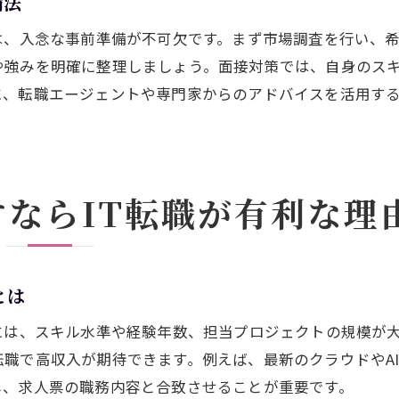
備法
年収アップを狙うためのトレンド分析
は、入念な事前準備が不可欠です。まず市場調査を行い、
IT転職で有利な職種や分野を知る方法
や強みを明確に整理しましょう。面接対策では、自身のス
転職活動に役立つ愛知県IT業界ニュース
に、転職エージェントや専門家からのアドバイスを活用す
市場価値向上へ実践したい自己研鑽のコツ
未経験からでも目指せるITエンジニア転職
未経験からIT転職を成功させるステップ
ならIT転職が有利な理
愛知県で未経験者が選ぶべきIT職種とは
転職で役立つ基礎スキルの身につけ方
未経験向けITエンジニア求人の探し方
とは
愛知県のIT転職支援サービス活用法
未経験でも転職で年収アップを目指す方法
には、スキル水準や経験年数、担当プロジェクトの規模が
職で高収入が期待できます。例えば、最新のクラウドやA
理想の年収を叶える転職術まとめ
し、求人票の職務内容と合致させることが重要です。
転職で理想の年収を実現するためのコツ