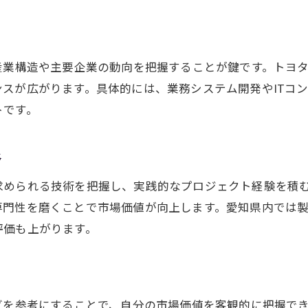
愛知県ITエンジニア転職で後悔しない選択
年収アップのための転職活動総まとめ
産業構造や主要企業の動向を把握することが鍵です。トヨタ
転職後に満足できる職場選びの重要性
スが広がります。具体的には、業務システム開発やITコ
スキルと年収を両立するIT転職戦略とは
トです。
愛知県で転職を成功させるための最終チェック
略
求められる技術を把握し、実践的なプロジェクト経験を積
門性を磨くことで市場価値が向上します。愛知県内では製
評価も上がります。
グを参考にすることで、自分の市場価値を客観的に把握で