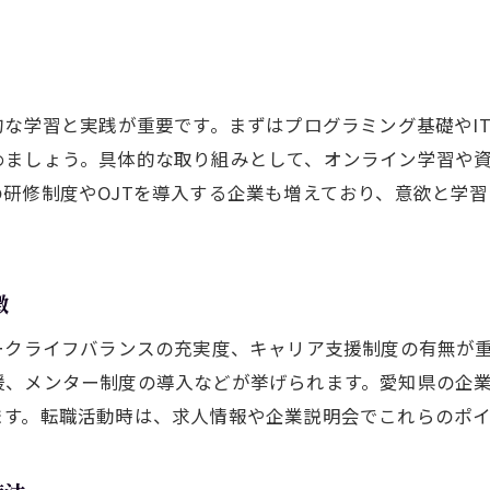
働きやすい職場環境と年収アップの関係
転職活動で重視すべき社風や評価制度
転職後も長く活躍できる職場選びの秘訣
的な学習と実践が重要です。まずはプログラミング基礎やI
スキルを活かす愛知県での転職ポイント
めましょう。具体的な取り組みとして、オンライン学習や
ITスキルを活かせる愛知県の転職先傾向
研修制度やOJTを導入する企業も増えており、意欲と学
転職で評価されるITエンジニアのスキルとは
最新技術で年収アップを実現する秘訣
IT転職に役立つ資格取得と評価の関係
徴
スキルマッチした求人の見つけ方を解説
ークライフバランスの充実度、キャリア支援制度の有無が
愛知県のIT企業で求められる人材像とは
援、メンター制度の導入などが挙げられます。愛知県の企
転職で市場価値を高めるための最新動向
ます。転職活動時は、求人情報や企業説明会でこれらのポ
愛知県IT転職の市場価値を高める最新事例
転職市場で求められるITエンジニアの条件