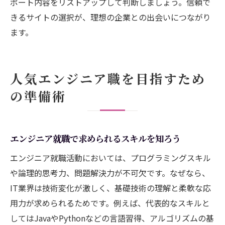
ポート内容をリストアップして判断しましょう。信頼で
エンジニア就活評判を活用した企業選びの
きるサイトの選択が、理想の企業との出会いにつながり
コツ
ます。
ホワイト企業を目指すエンジニア就職活動
の流れ
エンジニアの職場選びで失敗しない方法
人気エンジニア職を目指すため
エンジニア就活サイト活用で内定獲得へ
の準備術
エンジニア就活サイトを効率的に使う方法
内定獲得に役立つエンジニア就活サイト選
エンジニア就職で求められるスキルを知ろう
び
エンジニア就職活動においては、プログラミングスキル
エンジニア就活サイトの評判を活かした対
や論理的思考力、問題解決力が不可欠です。なぜなら、
策
IT業界は技術変化が激しく、基礎技術の理解と柔軟な応
エンジニア就職活動とサイト活用の成功事
用力が求められるためです。例えば、代表的なスキルと
例
してはJavaやPythonなどの言語習得、アルゴリズムの基
エンジニア就職未経験者におすすめの活用