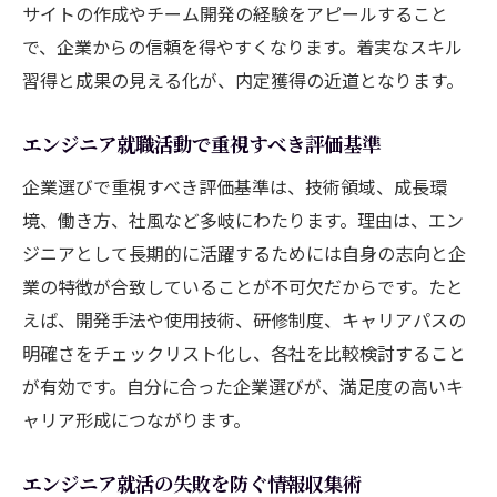
法
サイトの作成やチーム開発の経験をアピールすること
で、企業からの信頼を得やすくなります。着実なスキル
エンジニア就職活動でよくある失敗例と対
習得と成果の見える化が、内定獲得の近道となります。
策
エンジニア新卒がやりがちなミス回避のポ
エンジニア就職活動で重視すべき評価基準
イント
企業選びで重視すべき評価基準は、技術領域、成長環
エンジニア就職のリスクを減らす情報収集
境、働き方、社風など多岐にわたります。理由は、エン
方法
ジニアとして長期的に活躍するためには自身の志向と企
エンジニア就活で役立つ体験談の活かし方
業の特徴が合致していることが不可欠だからです。たと
エンジニア就職活動の失敗を成功に変える
えば、開発手法や使用技術、研修制度、キャリアパスの
思考
明確さをチェックリスト化し、各社を比較検討すること
効率的な勉強時間の確保と実践ポイント
が有効です。自分に合った企業選びが、満足度の高いキ
エンジニアが効果的に勉強時間を確保する
ャリア形成につながります。
方法
エンジニア就職活動に必要な学習計画の立
エンジニア就活の失敗を防ぐ情報収集術