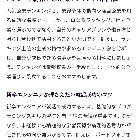
リスト
人気企業ランキングは、業界全体の動向や注目企業を知
未経験からエンジニア就職を叶えるコツ
る有効な指標です。しかし、単なるランキングだけで企
未経験でもエンジニア就職を目指せる理由
業を選ぶのではなく、自分のキャリアプランや働き方と
とは
照らし合わせて活用することが大切です。例えば、ラン
エンジニア就職未経験者が意識すべき学習
キング上位の企業の特徴や求めるエンジニア像を分析
法
し、自分が成長できる環境かを見極める材料にしましょ
未経験エンジニアが企業選びで注意するポ
う。ランキングは情報収集の一手段として、主体的な企
イント
業選びに役立てることをおすすめします。
エンジニア就活未経験者のための面接対策
未経験エンジニアの自己PR作成のコツ
新卒エンジニアが押さえたい就活成功のコツ
エンジニア就活サイトを活用した情報収集
新卒エンジニアが就活で成功するには、基礎的なプログ
術
ラミングスキルの習得と自己PRの準備が重要です。なぜ
就活で避けたい失敗例とその対策を解説
なら、未経験でも積極的な学習姿勢や論理的思考力が評
エンジニア就活で全落ちを防ぐための準備
価される傾向が強いからです。例えば、ポートフォリオ