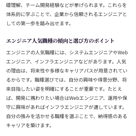
礎理解、チーム開発経験などが挙げられます。これらを
術
体系的に学ぶことで、企業から信頼されるエンジニアと
エンジニア就活ランキングを参考にサイト
しての第一歩を踏み出せます。
を選ぶ
この業界でキャリアを築くための心得
エンジニア人気職種の傾向と選び方のポイント
エンジニアとして長期的なキャリアを描く
エンジニアの人気職種には、システムエンジニアやWeb
視点
エンジニア、インフラエンジニアなどがあります。人気
エンジニア就職後のスキルアップ習慣の作
の理由は、将来性や多様なキャリアパスが用意されてい
り方
るからです。職種選びでは、自分の興味や得意分野、将
エンジニア業界で生き抜くための自己成長
来目指したい姿を明確にすることが重要です。たとえ
戦略
ば、開発に携わりたい場合はWebエンジニア、運用や保
エンジニア就職とキャリア形成の関係性を
守に興味があればインフラエンジニアが適しています。
知る
自分の強みを活かせる職種を選ぶことで、納得感のある
キャリアを築けます。
エンジニアのキャリアアップに役立つ情報
源