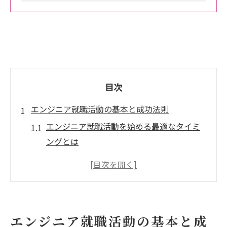
目次
エンジニア就職活動の基本と成功法則
エンジニア就職活動を始める最適なタイミ
ングとは
エンジニア就活の人気企業ランキングの活
用法
新卒エンジニアが押さえたい就活成功のコ
ツ
エンジニア就職活動の基本と成
エンジニア就職活動で重視すべき評価基準