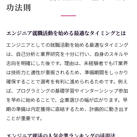
功法則
エンジニア就活の失敗を防ぐ情報収集術
エンジニア就活サイトの評判と賢い選び方
人気エンジニア職を目指すための準備術
エンジニア就職活動を始める最適なタイミングとは
エンジニア就職で求められるスキルを知ろ
エンジニアとしての就職活動を始める最適なタイミング
う
は、自己分析と業界研究を十分に行い、自身のスキルや
エンジニア人気職種の傾向と選び方のポイ
志向を明確にした後です。理由は、未経験者でもIT業界
ント
は技術力と適性が重視されるため、準備期間をしっかり
エンジニア就職活動で差がつくポートフォ
確保することで選考を有利に進められるためです。例え
リオ作成法
ば、プログラミングの基礎学習やインターンシップ参加
エンジニア就職ランキングから見る人気企
を早めに始めることで、企業選びの幅が広がります。早
業の特徴
期の準備は内定獲得に直結するため、計画的に動き出す
エンジニア就活のための自己分析と対策
ことが重要です。
エンジニア就活新卒のための準備チェック
エンジニア就活の人気企業ランキングの活用法