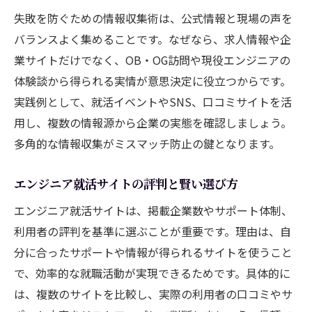
て方
失敗を防ぐための情報収集術は、公式情報と現場の声を
エンジニアは1日どのくらい勉強すべきかの
バランスよく集めることです。なぜなら、求人情報や企
目安
業サイトだけでなく、OB・OG訪問や現役エンジニアの
エンジニア就活に役立つ効率的な学習法
体験談から得られる実情が意思決定に役立つからです。
エンジニアの勉強時間を増やす具体的な工
実践例として、就活イベントやSNS、口コミサイトを活
夫
用し、複数の情報源から企業の実態を確認しましょう。
多角的な情報収集がミスマッチ防止の鍵となります。
勉強とエンジニア就活を両立させるコツ
ホワイトな職場環境を選ぶ視点とは
エンジニア就活サイトの評判と賢い選び方
エンジニアがホワイトな職場を見極める基
エンジニア就活サイトは、掲載企業数やサポート体制、
準
利用者の評判を基準に選ぶことが重要です。理由は、自
エンジニア就職で重視したい職場環境の特
分に合ったサポートや情報が得られるサイトを使うこと
徴
で、効率的な就職活動が実現できるためです。具体的に
IT業界でホワイトな職種と働き方のポイン
は、複数のサイトを比較し、実際の利用者の口コミやサ
ト