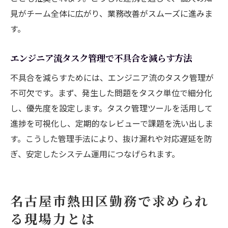
見がチーム全体に広がり、業務改善がスムーズに進みま
ト
す。
トラブル発生時に役立つエンジニアの心得
エンジニアが守るべきトラブル時の基本姿
エンジニア流タスク管理で不具合を減らす方法
勢
不具合を減らすためには、エンジニア流のタスク管理が
冷静な判断力を持つエンジニアの対応術
不可欠です。まず、発生した問題をタスク単位で細分化
トラブル時に信頼されるエンジニアの行動
し、優先度を設定します。タスク管理ツールを活用して
例
進捗を可視化し、定期的なレビューで課題を洗い出しま
エンジニアに求められる迅速な初動対応の
す。こうした管理手法により、抜け漏れや対応遅延を防
秘訣
ぎ、安定したシステム運用につなげられます。
トラブル共有で強まるエンジニアのチーム
力
エンジニアが意識する再発防止への取り組
名古屋市熱田区勤務で求められ
み
る現場力とは