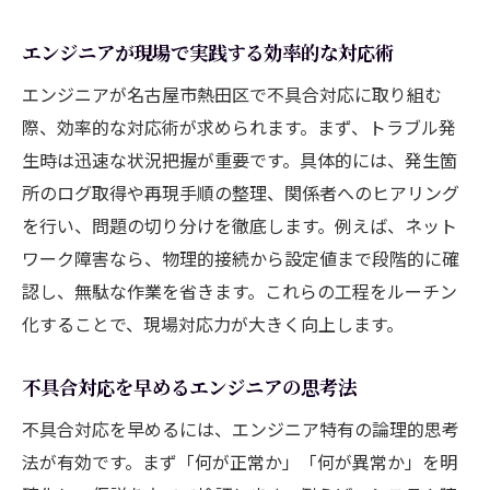
方法
名古屋市熱田区勤務で求められる現場力とは
エンジニアが現場で実践する効率的な対応術
エンジニアに必須の現場対応力を磨く方法
エンジニアが名古屋市熱田区で不具合対応に取り組む
現場で信頼されるエンジニアの行動指針と
際、効率的な対応術が求められます。まず、トラブル発
は
生時は迅速な状況把握が重要です。具体的には、発生箇
エンジニアが現場力を強化するための習慣
所のログ取得や再現手順の整理、関係者へのヒアリング
名古屋市熱田区で評価されるエンジニアの
を行い、問題の切り分けを徹底します。例えば、ネット
姿勢
ワーク障害なら、物理的接続から設定値まで段階的に確
現場力を高めるエンジニアの自己研鑽ポイ
認し、無駄な作業を省きます。これらの工程をルーチン
ント
化することで、現場対応力が大きく向上します。
エンジニア同士の協力で現場力を底上げす
不具合対応を早めるエンジニアの思考法
る
不具合対応を早めるには、エンジニア特有の論理的思考
システムトラブル解決に強いエンジニアになる
法が有効です。まず「何が正常か」「何が異常か」を明
方法