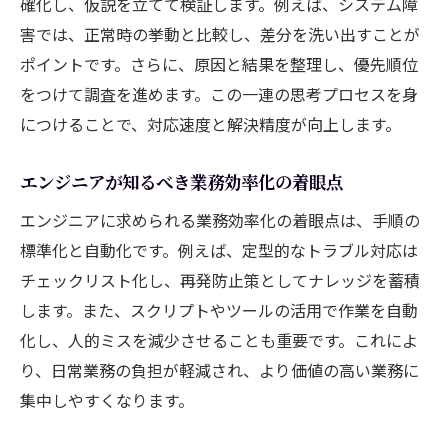
確化し、仮説を立てて検証します。例えば、システム障
エンジニアが身につけたいトラブル分析の
害では、正常時の挙動と比較し、差分を洗い出すことが
技
ポイントです。さらに、原因と結果を整理し、優先順位
システムトラブル時に生かせるエンジニア
をつけて調査を進めます。この一連の思考プロセスを身
の対応力
につけることで、対応速度と解決精度が向上します。
問題解決力を鍛えるエンジニアの学習法
エンジニアが実践するシステム障害の克服
エンジニアが知るべき業務効率化の着眼点
術
エンジニアに求められる業務効率化の着眼点は、手順の
エンジニアの視点で見るトラブル発生要因
標準化と自動化です。例えば、定型的なトラブル対応は
即戦力エンジニアになるための経験と知識
チェックリスト化し、再発防止策としてナレッジを蓄積
不具合の原因特定から解決までの実践ノウハウ
します。また、スクリプトやツールの活用で作業を自動
エンジニア流トラブル原因の見極め方
化し、人的ミスを減少させることも重要です。これによ
り、日常業務の負担が軽減され、より価値の高い業務に
現場で役立つエンジニアの原因追及プロセ
集中しやすくなります。
ス
エンジニアが重視する効果的な解決手順