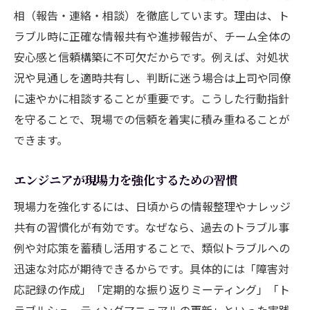
現場で評価されるエンジニアの自己PR戦略
相（報告・連絡・相談）を徹底しています。理由は、ト
ラブル時に正確な情報共有や進捗報告が、チーム全体の
エンジニア同士の交流で広がる成長の可能
安心感と信頼構築に不可欠だからです。例えば、対処状
性
況や見通しを適時共有し、判断に迷う場合は上司や同僚
エンジニア人生を豊かにする自己投資の考
に速やかに相談することが重要です。こうした行動指針
え方
を守ることで、現場での信頼を着実に積み重ねることが
できます。
エンジニアが現場力を強化するための習慣
現場力を強化するには、日頃からの情報整理やナレッジ
共有の習慣化が有効です。なぜなら、過去のトラブル事
例や対応策を蓄積し活用することで、類似トラブルへの
迅速な対応が期待できるからです。具体的には「障害対
応記録の作成」「定期的な振り返りミーティング」「ト
ラブルシューティングマニュアルの更新」といった実践