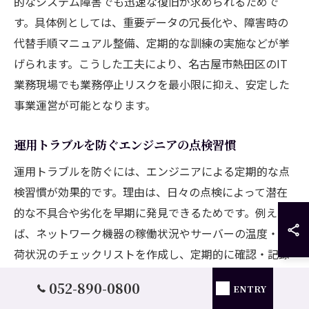
的なシステム障害でも迅速な復旧が求められるためで
す。具体例としては、重要データの冗長化や、障害時の
代替手順マニュアル整備、定期的な訓練の実施などが挙
げられます。こうした工夫により、名古屋市熱田区のIT
業務現場でも業務停止リスクを最小限に抑え、安定した
事業運営が可能となります。
運用トラブルを防ぐエンジニアの点検習慣
運用トラブルを防ぐには、エンジニアによる定期的な点
検習慣が効果的です。理由は、日々の点検によって潜在
的な不具合や劣化を早期に発見できるためです。例え
ば、ネットワーク機器の稼働状況やサーバーの温度・負
荷状況のチェックリストを作成し、定期的に確認・記録
を行います。この習慣が名古屋市熱田区の現場に根付く
052-890-0800
ENTRY
ことで、重大なトラブルの発生を未然に防ぐことが可能