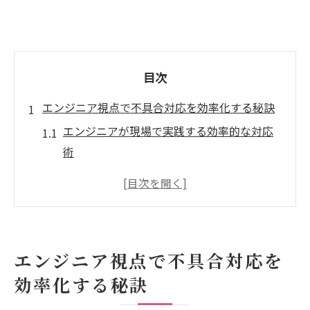
目次
エンジニア視点で不具合対応を効率化する秘訣
エンジニアが現場で実践する効率的な対応
術
不具合対応を早めるエンジニアの思考法
エンジニアが知るべき業務効率化の着眼点
現場で役立つエンジニアの不具合対処例
エンジニアの連携強化で業務改善を図るコ
エンジニア視点で不具合対応を
ツ
効率化する秘訣
エンジニア流タスク管理で不具合を減らす