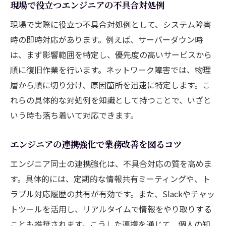
現場で役立つエンジニアの不具合対処例
不具合解決で問われるエンジニアの判断力
現場で実際に役立つ不具合対処例として、システム障害
エンジニアが現場で活かす検証と修正の工
時の即時対応があります。例えば、サーバーダウン時
夫
は、まず影響範囲を特定し、優先度の高いサービスから
再発防止に繋がるエンジニアの対応策
順に復旧作業を行います。ネットワーク障害では、物理
現場対応力を磨くエンジニアの成長戦略
層から順に切り分け、原因箇所を迅速に特定します。こ
エンジニアが現場対応力を伸ばすための習
れらの具体的な対処例を知識として持つことで、いざと
慣
いう時も落ち着いて対応できます。
継続的成長を目指すエンジニアの自己分析
法
エンジニアの連携強化で業務改善を図るコツ
現場でステップアップするエンジニアの工
エンジニア同士の連携強化は、不具合対応の質を高めま
夫
す。具体的には、定期的な情報共有ミーティングや、ト
エンジニア同士の情報共有で成長を促進
ラブル対応履歴の共有が有効です。また、Slackやチャッ
スキルアップに役立つエンジニアの学習法
トツールを活用し、リアルタイムで情報をやり取りする
ことも推奨されます。こうした連携を通じて、個人の知
現場経験から学ぶエンジニアの成長ポイン