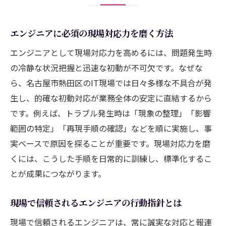
安定運用を支えるエンジニアの実践的スキル
エンジニアが実践する安定運用のポイント
エンジニアに必須の現場対応力を磨く方法
トラブル予防に役立つエンジニアの管理技
術
エンジニアとして現場対応力を高めるには、問題発生時
の冷静な状況把握と迅速な初動が不可欠です。なぜな
エンジニアの視点で考える業務継続の工夫
ら、名古屋市熱田区のIT現場では日々多様な不具合が発
運用トラブルを防ぐエンジニアの点検習慣
生し、的確な初動対応が業務全体の安定に直結するから
エンジニアが重視する定期的な見直し方法
です。例えば、トラブル発生時は「現象の整理」「影響
現場で活きるエンジニアの改善提案力
範囲の特定」「再現手順の確認」などを順に実施し、事
名古屋市でキャリアアップを目指すエンジニア
実ベースで原因を探ることが重要です。現場対応力を磨
へ
くには、こうした手順を日常的に訓練し、標準化するこ
エンジニアが名古屋市で成長するための工
とが成果につながります。
夫
キャリア形成に活かせるエンジニアの習慣
現場で信頼されるエンジニアの行動指針とは
エンジニアが挑戦するスキルアップの方法
現場で信頼されるエンジニアは、常に誠実な対応と報連