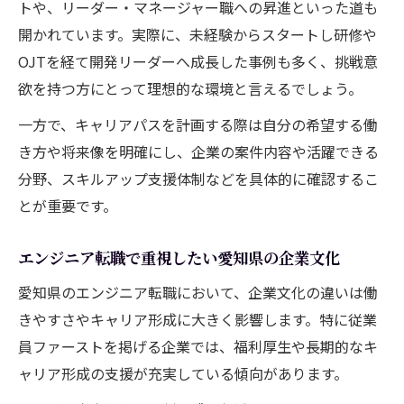
トや、リーダー・マネージャー職への昇進といった道も
新卒や未経験者歓迎のエンジニア求人事情
開かれています。実際に、未経験からスタートし研修や
柔軟な働き方を求めるなら愛知のエンジニアへ
OJTを経て開発リーダーへ成長した事例も多く、挑戦意
愛知県エンジニアで叶えるリモートワーク
欲を持つ方にとって理想的な環境と言えるでしょう。
と柔軟勤務
一方で、キャリアパスを計画する際は自分の希望する働
エンジニア転職愛知県が実現するワークラ
き方や将来像を明確にし、企業の案件内容や活躍できる
イフバランス
分野、スキルアップ支援体制などを具体的に確認するこ
柔軟な働き方に強い愛知県エンジニア求人
とが重要です。
の見分け方
エンジニア転職で選ぶ愛知県のフレックス
エンジニア転職で重視したい愛知県の企業文化
勤務事情
愛知県のエンジニア転職において、企業文化の違いは働
働きやすさを重視したエンジニア転職のメ
きやすさやキャリア形成に大きく影響します。特に従業
リット
員ファーストを掲げる企業では、福利厚生や長期的なキ
注目集まる愛知県エンジニア求人の選び方
ャリア形成の支援が充実している傾向があります。
愛知県エンジニア求人の最新動向と選び方