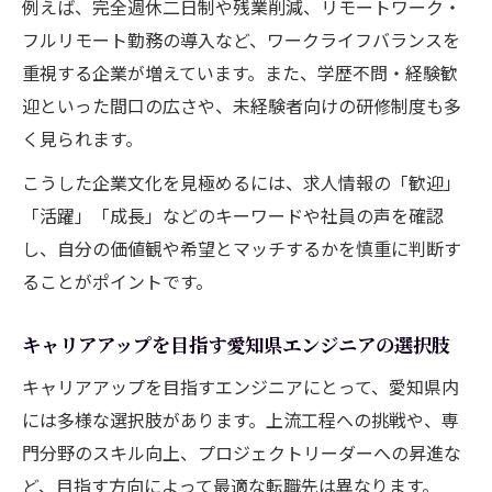
例えば、完全週休二日制や残業削減、リモートワーク・
ガイド
フルリモート勤務の導入など、ワークライフバランスを
エンジニア転職愛知県で求人を比較検討す
重視する企業が増えています。また、学歴不問・経験歓
るコツ
迎といった間口の広さや、未経験者向けの研修制度も多
ランキング上位の愛知県エンジニア求人の
く見られます。
特徴
こうした企業文化を見極めるには、求人情報の「歓迎」
愛知県でエンジニア求人を探す際の注意点
「活躍」「成長」などのキーワードや社員の声を確認
転職活動で活用したいエンジニア求人サイ
し、自分の価値観や希望とマッチするかを慎重に判断す
トの選定法
ることがポイントです。
エンジニアとしてキャリアアップする愛知県転
キャリアアップを目指す愛知県エンジニアの選択肢
職
愛知県でエンジニアが目指すキャリアアッ
キャリアアップを目指すエンジニアにとって、愛知県内
プの道
には多様な選択肢があります。上流工程への挑戦や、専
門分野のスキル向上、プロジェクトリーダーへの昇進な
転職で実現する愛知県エンジニアのスキル
ど、目指す方向によって最適な転職先は異なります。
アップ戦略