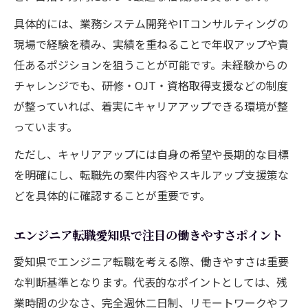
上流工程を目指す愛知県エンジニア転職の
具体的には、業務システム開発やITコンサルティングの
秘訣
現場で経験を積み、実績を重ねることで年収アップや責
任あるポジションを狙うことが可能です。未経験からの
愛知県でエンジニア転職時に注目したいプ
チャレンジでも、研修・OJT・資格取得支援などの制度
ロジェクト
が整っていれば、着実にキャリアアップできる環境が整
キャリアアップに役立つ愛知県エンジニア
っています。
求人の選び方
働きやすさ重視のエンジニア転職成功の秘訣
ただし、キャリアアップには自身の希望や長期的な目標
を明確にし、転職先の案件内容やスキルアップ支援策な
エンジニア転職で実現する愛知県の働きや
どを具体的に確認することが重要です。
すさとは
残業少なめな愛知県エンジニア求人の探し
エンジニア転職愛知県で注目の働きやすさポイント
方
愛知県でエンジニア転職を考える際、働きやすさは重要
福利厚生が充実した愛知県エンジニア転職
な判断基準となります。代表的なポイントとしては、残
の選び方
業時間の少なさ、完全週休二日制、リモートワークやフ