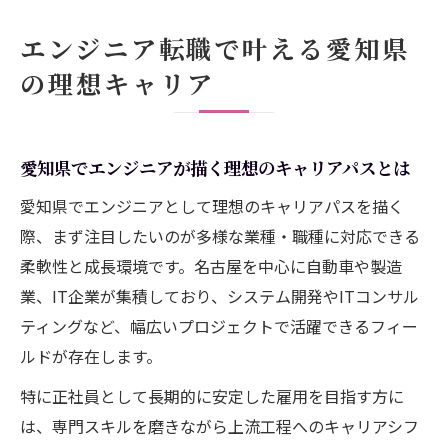
の選択肢
エンジニア転職で叶える愛知県
エンジニア転職愛知県で注目の働きやすさ
の理想キャリア
ポイント
理想を叶える愛知県エンジニア求人の探し
方
愛知県でエンジニアが描く理想のキャリアパスとは
未経験から始める愛知県エンジニア転職術
愛知県でエンジニアとして理想のキャリアパスを描く
未経験から愛知県でエンジニア転職を成功
際、まず注目したいのが多様な業種・職種に対応できる
させる方法
柔軟性と成長環境です。名古屋を中心に自動車や製造
エンジニア未経験者におすすめの愛知県求
業、IT企業が集積しており、システム開発やITコンサル
人の特徴
ティングなど、幅広いプロジェクトで活躍できるフィー
愛知県エンジニア転職で役立つ研修制度の
ルドが存在します。
探し方
特に正社員として長期的に安定した雇用を目指す方に
未経験エンジニアが選ぶ愛知県求人のポイ
は、専門スキルを磨きながら上流工程へのキャリアシフ
ント