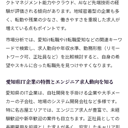
クトマネジメント能力やクラウド、AIなど先端技術の経
未経験からITエンジニアへ挑戦する道
験が評価される傾向があります。地域密着型の企業も多
未経験からエンジニアへ転職するための準
く、転勤や残業の少なさ、働きやすさを重視した求人が
備
増えている点もポイントです。
エンジニアに求められる基礎知識と学習法
市場分析では、愛知it転職やit転職愛知などの関連キーワ
愛知県で未経験歓迎のIT求人を見つけるコ
ードで検索し、求人動向や年収水準、勤務形態（リモー
ツ
トワーク可、正社員など）を比較検討すると、自身の希
現場で役立つエンジニアスキルの習得法
望やスキルに合った転職先を見つけやすくなります。
未経験からスタートできるキャリアパス事
愛知県IT企業の特徴とエンジニア求人動向を知る
例
多様な働き方が叶うエンジニアの選択
愛知県のIT企業は、自社開発を手掛ける企業や大手メー
カーの子会社、地場のシステム開発会社など多様です。
エンジニアに広がるリモートワークの可能
特に名古屋エリアでは、エンジニア求人が豊富で、未経
性
験歓迎や新卒歓迎の案件も目立ちます。正社員としての
愛知県IT企業が実現する柔軟な勤務制度
長期雇用を前提とした求人が多く、安定したキャリア形