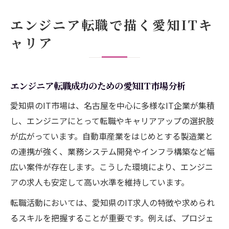
方法
エンジニア転職で描く愛知ITキ
愛知県でエンジニア転職を有利に進めるコ
ャリア
ツ
エンジニア目線で選ぶ愛知IT企業の魅力
愛知県IT企業でスキルを高める方法
エンジニア転職成功のための愛知IT市場分析
エンジニアが愛知県IT企業で成長するため
愛知県のIT市場は、名古屋を中心に多様なIT企業が集積
の環境
し、エンジニアにとって転職やキャリアアップの選択肢
スキルアップに役立つ愛知県IT企業の制度
が広がっています。自動車産業をはじめとする製造業と
と研修
の連携が強く、業務システム開発やインフラ構築など幅
エンジニアのキャリアを広げるプロジェク
広い案件が存在します。こうした環境により、エンジニ
ト参画術
アの求人も安定して高い水準を維持しています。
愛知IT企業で求められる最新スキルとは何
転職活動においては、愛知県のIT求人の特徴や求められ
か
るスキルを把握することが重要です。例えば、プロジェ
エンジニア同士の交流が役立つ学びの場