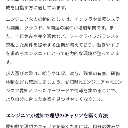
エンジニア転職で叶えるワークライフバラ
成を目指す方に適しています。
ンス
エンジニア求人の動向としては、インフラや業務システ
働き方改革が進む愛知のIT業界の現状
ム開発、クラウド、AI関連の案件が増加傾向です。ま
エンジニアが選ぶ新しい働き方の選択肢
た、土日休みや完全週休など、ワークライフバランスを
新卒エンジニアが注目すべき成長ポイント
重視した条件を提示する企業が増えており、働きやすさ
新卒エンジニアが愛知で学ぶべき基礎スキ
を求めるエンジニアにとって魅力的な環境が整っていま
ル
す。
エンジニアに必要なマインドセットと行動
求人選びの際は、給与や年収、賞与、残業の有無、研修
指針
体制なども確認しましょう。愛知県itエンジニアやitエン
愛知県IT企業で成長するためのコツと体験
ジニア愛知といったキーワードで情報を集めることで、
談
より自分に合った企業を見つけやすくなります。
現場で求められるエンジニアの強みとは何
か
エンジニアが愛知で理想のキャリアを築く方法
先輩エンジニアから学ぶキャリア成功の秘
愛知県で理想のキャリアを築くためには、自分の強みや