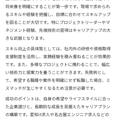
訣
将来像を明確にすることが第一歩です。現場で求められ
IT業界でキャリアを築く秘訣とは
るスキルや経験を把握し、目標に合わせてスキルアップ
エンジニアとしてIT業界で成長する方法
を図ることが大切です。特にプロジェクトリーダーやマ
キャリアアップを実現するエンジニアの思
ネジメント経験、先端技術の習得はキャリアアップの大
考法
きな武器となります。
愛知県IT業界で評価される実践的スキル
スキル向上の具体策としては、社内外の研修や資格取得
エンジニアが転職で重視したいポイントと
支援制度を活用し、実務経験を積み重ねることが効果的
は
です。また、多様なプロジェクトに携わることで、幅広
キャリア形成に役立つネットワークの広げ
い技術力と提案力を養うことができます。失敗例とし
方
て、希望する職種や案件を明確にせず転職した場合、ミ
スマッチが生じやすくなるため注意が必要です。
成功のポイントは、自身の希望やライフスタイルに合っ
た企業選びと、長期的な成長を見据えたキャリアプラン
の構築です。愛知it求人や名古屋エンジニア求人などの