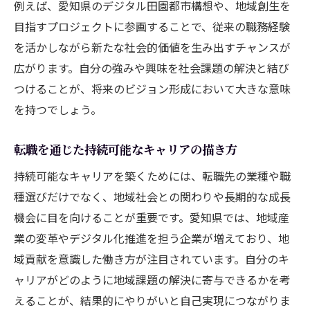
例えば、愛知県のデジタル田園都市構想や、地域創生を
地域創生型転職で築く新しいキャリア像
目指すプロジェクトに参画することで、従来の職務経験
愛知県の地域創生と転職の可能性を探る
を活かしながら新たな社会的価値を生み出すチャンスが
転職でひらく地域資源活用の実践法
広がります。自分の強みや興味を社会課題の解決と結び
まち・ひと・しごと創生と転職の関係性
つけることが、将来のビジョン形成において大きな意味
を持つでしょう。
地域創生型転職に求められるスキルとは
持続可能な働き方を愛知県で実現する
転職を通じた持続可能なキャリアの描き方
転職で目指す持続可能な働き方の実践術
持続可能なキャリアを築くためには、転職先の業種や職
愛知県で叶えるサステナブルな転職の形
種選びだけでなく、地域社会との関わりや長期的な成長
ホワイト企業へ転職するためのポイント
機会に目を向けることが重要です。愛知県では、地域産
転職を通じた地域社会との共生の道
業の変革やデジタル化推進を担う企業が増えており、地
持続可能な働き方を選ぶ転職活動の工夫
域貢献を意識した働き方が注目されています。自分のキ
デジタル田園都市を見据えた転職戦略
ャリアがどのように地域課題の解決に寄与できるかを考
デジタル田園都市構想と転職の新潮流
えることが、結果的にやりがいと自己実現につながりま