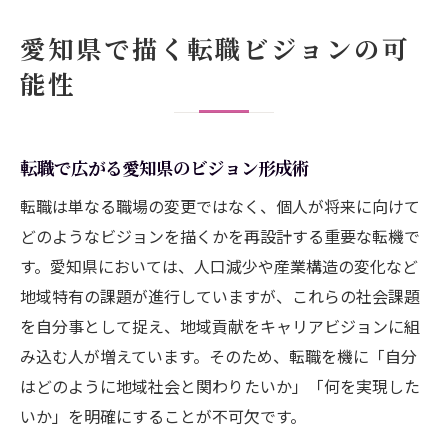
地域課題解決へ転職が果たす役割
愛知県で描く転職ビジョンの可
転職で挑む地域課題と愛知県の可能性
能性
愛知県の課題解決に貢献する転職の選び方
人口減少対策に転職が果たす意義を考える
転職で広がる愛知県のビジョン形成術
転職で実現する地域経済の活性化戦略
地域創生に向けた転職の新たな価値観とは
転職は単なる職場の変更ではなく、個人が将来に向けて
人口減少対策と転職市場の最新動向
どのようなビジョンを描くかを再設計する重要な転機で
す。愛知県においては、人口減少や産業構造の変化など
愛知県人口減少が転職市場に与える影響
地域特有の課題が進行していますが、これらの社会課題
転職による人口減少地域でのキャリア形成
を自分事として捉え、地域貢献をキャリアビジョンに組
地域創生戦略と転職市場の連動性を探る
み込む人が増えています。そのため、転職を機に「自分
愛知県の人口ビジョンを支える転職の動き
はどのように地域社会と関わりたいか」「何を実現した
人口問題を背景にした転職先の選択肢
いか」を明確にすることが不可欠です。
今注目の地域創生型キャリア選択肢