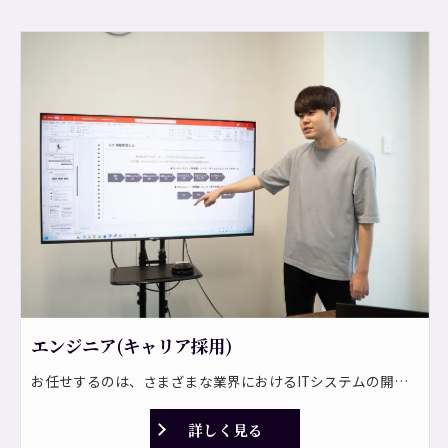
エンジニア(キャリア採用)
お任せするのは、さまざまな業界におけるITシステムの開発です。 システム開発からネットワーク構築まで豊富なプロジェクトがあり、要件定義から運用・保守までトータルでサポートします。 <プロジェクト一例> ・企業向け基幹業務システムの開発 ・サーバ構築、ネットワーク構築 ・業務ソリューションの提案、導入、運用支援 ・コンシューマ向けアプリケーションの開発 ・ICTに関わるコンサルティング業務 ＊見積作成、部品管理などの基幹システムを開発します。 ＊期間は短い案件で6ヶ月、長い案件で3年です。 ⇒常駐の可能性もあり！ <自社パッケー開発> 今後は事業拡大に伴い、ストック型のビジネスを通じて、安定して利益を生み出せる体制を整えていく方針です。 自社パッケージ製品の開発も担っていただきたいと考えています！
詳しく見る