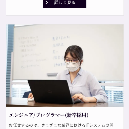
詳しく見る
エンジニア/プログラマー(新卒採用)
お任せするのは、さまざまな業界におけるITシステムの開発です。 システム開発からネットワーク構築まで豊富なプロジェクトがあり、要件定義から運用・保守までトータルでサポートします。 <プロジェクト一例> ・企業向け基幹業務システムの開発 ・サーバ構築、ネットワーク構築 ・業務ソリューションの提案、導入、運用支援 ・コンシューマ向けアプリケーションの開発 ・ICTに関わるコンサルティング業務 ＊見積作成、部品管理などの基幹システムを開発します。 ＊期間は短い案件で6ヶ月、長い案件で3年です。 ⇒常駐の可能性もあり！ <自社パッケー開発> 今後は事業拡大に伴い、ストック型のビジネスを通じて、安定して利益を生み出せる体制を整えていく方針です。 自社パッケージ製品の開発も担っていただきたいと考えています！