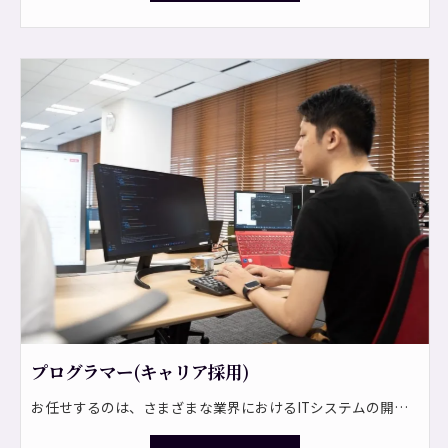
プログラマー(キャリア採用)
お任せするのは、さまざまな業界におけるITシステムの開発です。 システム開発からネットワーク構築まで豊富なプロジェクトがあり、要件定義から運用・保守までトータルでサポートします。 <プロジェクト一例> ・企業向け基幹業務システムの開発 ・サーバ構築、ネットワーク構築 ・業務ソリューションの提案、導入、運用支援 ・コンシューマ向けアプリケーションの開発 ・ICTに関わるコンサルティング業務 ＊見積作成、部品管理などの基幹システムを開発します。 ＊期間は短い案件で6ヶ月、長い案件で3年です。 ⇒常駐の可能性もあり！ <自社パッケー開発> 今後は事業拡大に伴い、ストック型のビジネスを通じて、安定して利益を生み出せる体制を整えていく方針です。 自社パッケージ製品の開発も担っていただきたいと考えています！